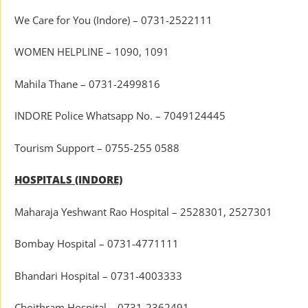
We Care for You (Indore) – 0731-2522111
WOMEN HELPLINE – 1090, 1091
Mahila Thane – 0731-2499816
INDORE Police Whatsapp No. – 7049124445
Tourism Support – 0755-255 0588
HOSPITALS (INDORE)
Maharaja Yeshwant Rao Hospital – 2528301, 2527301
Bombay Hospital – 0731-4771111
Bhandari Hospital – 0731-4003333
Choithram Hospital – 0731-2362491