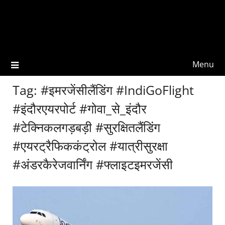
Menu
Tag:
#इमरजेंसीलैंडिंग #IndiGoFlight
#इंदौरएयरपोर्ट #गोवा_से_इंदौर
#टेक्निकलगड़बड़ी #सुरक्षितलैंडिंग
#एयरट्रैफिककंट्रोल #यात्रीसुरक्षा
#अंडरकैरेजवार्निंग #फ्लाइटइमरजेंसी