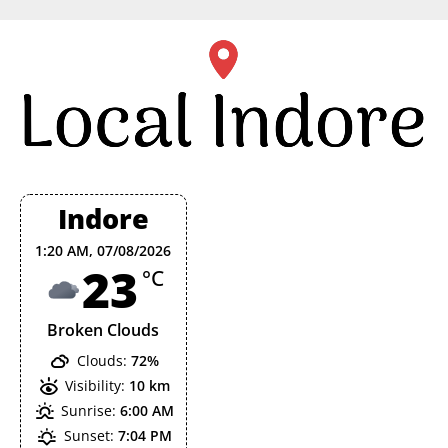
Skip
to
content
Indore
1:20 AM,
07/08/2026
23
°C
Broken Clouds
Clouds:
72%
Visibility:
10 km
Sunrise:
6:00 AM
Sunset:
7:04 PM