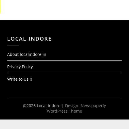
LOCAL INDORE
About localindore.in
Privacy Policy
Write to Us !!
©2026 Local Indore
| Design:
Newspaperly
WordPress Theme