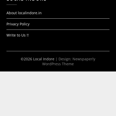
About localindore.in
Privacy Policy
Write to Us !!
©2026 Local Indore
| Design:
Newspaperly
WordPress Theme