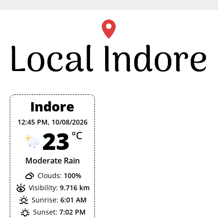
Skip
to
content
Indore
12:45 PM,
10/08/2026
23
°C
Moderate Rain
Clouds:
100%
Visibility:
9.716 km
Sunrise:
6:01 AM
Sunset:
7:02 PM