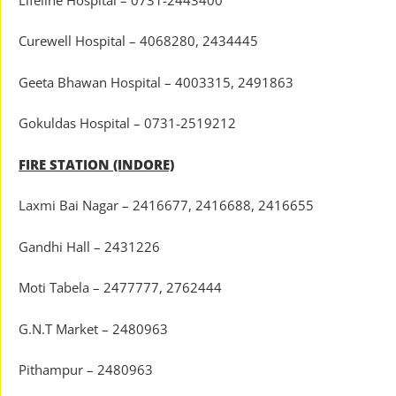
Curewell Hospital – 4068280, 2434445
Geeta Bhawan Hospital – 4003315, 2491863
Gokuldas Hospital – 0731-2519212
FIRE STATION (INDORE)
Laxmi Bai Nagar – 2416677, 2416688, 2416655
Gandhi Hall – 2431226
Moti Tabela – 2477777, 2762444
G.N.T Market – 2480963
Pithampur – 2480963