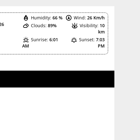
Humidity:
66 %
Wind:
26 Km/h
26
Clouds:
89%
Visibility:
10
km
Sunrise:
6:01
Sunset:
7:03
AM
PM