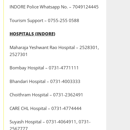
INDORE Police Whatsapp No. – 7049124445
Tourism Support – 0755-255 0588
HOSPITALS (INDORE)
Maharaja Yeshwant Rao Hospital – 2528301,
2527301
Bombay Hospital – 0731-4771111
Bhandari Hospital – 0731-4003333
Choithram Hospital – 0731-2362491
CARE CHL Hospital – 0731-4774444
Suyash Hospital – 0731-4064911, 0731-
2567777