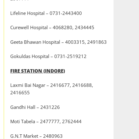
Lifeline Hospital – 0731-2443400
Curewell Hospital – 4068280, 2434445
Geeta Bhawan Hospital – 4003315, 2491863
Gokuldas Hospital – 0731-2519212
FIRE STATION (INDORE)
Laxmi Bai Nagar – 2416677, 2416688,
2416655
Gandhi Hall – 2431226
Moti Tabela – 2477777, 2762444
G.N.T Market – 2480963