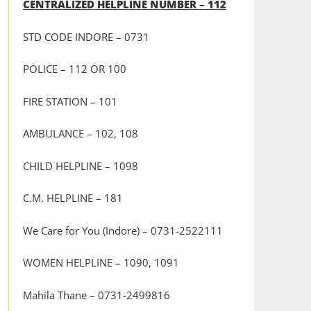
CENTRALIZED HELPLINE NUMBER – 112
STD CODE INDORE – 0731
POLICE – 112 OR 100
FIRE STATION – 101
AMBULANCE – 102, 108
CHILD HELPLINE – 1098
C.M. HELPLINE – 181
We Care for You (Indore) – 0731-2522111
WOMEN HELPLINE – 1090, 1091
Mahila Thane – 0731-2499816