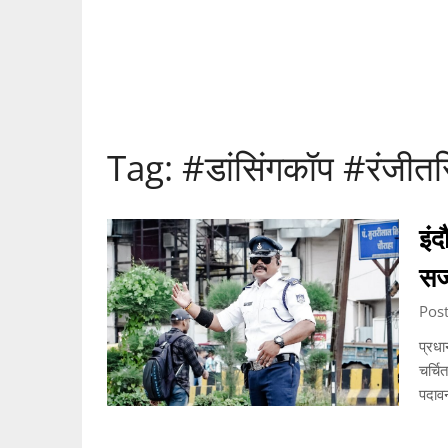
Tag:
#डांसिंगकॉप #रंजीतस
इंद
सज
Post
प्रधा
चर्चि
पदाव