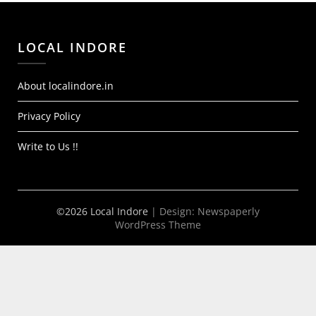
LOCAL INDORE
About localindore.in
Privacy Policy
Write to Us !!
©2026 Local Indore
| Design:
Newspaperly
WordPress Theme