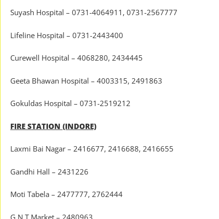
Suyash Hospital – 0731-4064911, 0731-2567777
Lifeline Hospital – 0731-2443400
Curewell Hospital – 4068280, 2434445
Geeta Bhawan Hospital – 4003315, 2491863
Gokuldas Hospital – 0731-2519212
FIRE STATION (INDORE)
Laxmi Bai Nagar – 2416677, 2416688, 2416655
Gandhi Hall – 2431226
Moti Tabela – 2477777, 2762444
G.N.T Market – 2480963