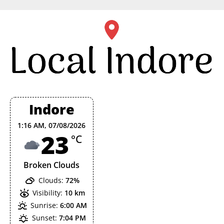
Skip
to
content
Indore
1:16 AM,
07/08/2026
23
°C
Broken Clouds
Clouds:
72%
Visibility:
10 km
Sunrise:
6:00 AM
Sunset:
7:04 PM