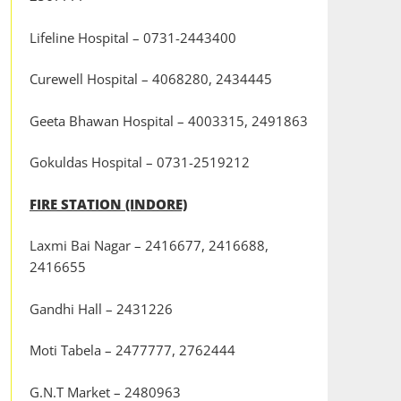
Lifeline Hospital – 0731-2443400
Curewell Hospital – 4068280, 2434445
Geeta Bhawan Hospital – 4003315, 2491863
Gokuldas Hospital – 0731-2519212
FIRE STATION (INDORE)
Laxmi Bai Nagar – 2416677, 2416688,
2416655
Gandhi Hall – 2431226
Moti Tabela – 2477777, 2762444
G.N.T Market – 2480963