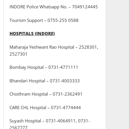
INDORE Police Whatsapp No. – 7049124445
Tourism Support – 0755-255 0588
HOSPITALS (INDORE)
Maharaja Yeshwant Rao Hospital – 2528301,
2527301
Bombay Hospital – 0731-4771111
Bhandari Hospital – 0731-4003333
Choithram Hospital – 0731-2362491
CARE CHL Hospital – 0731-4774444
Suyash Hospital – 0731-4064911, 0731-
2567777