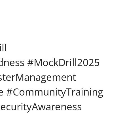
ll
ness #MockDrill2025
asterManagement
e #CommunityTraining
SecurityAwareness