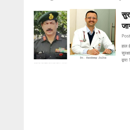
सुर
जा
Pos
हाल ह
सुरक्
द्वा