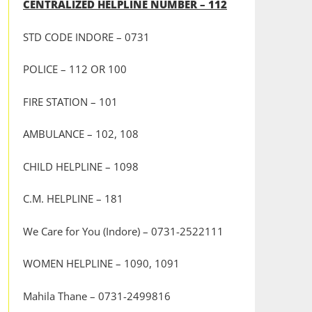
CENTRALIZED HELPLINE NUMBER – 112
STD CODE INDORE – 0731
POLICE – 112 OR 100
FIRE STATION – 101
AMBULANCE – 102, 108
CHILD HELPLINE – 1098
C.M. HELPLINE – 181
We Care for You (Indore) – 0731-2522111
WOMEN HELPLINE – 1090, 1091
Mahila Thane – 0731-2499816