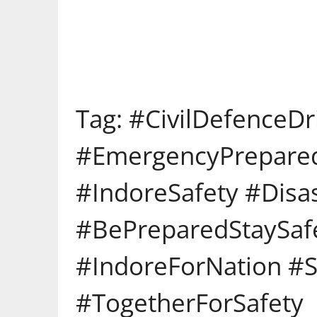
Tag:
#CivilDefenceDri
#EmergencyPrepared
#IndoreSafety #Dis
#BePreparedStaySaf
#IndoreForNation #
#TogetherForSafety