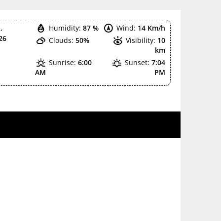
,
Humidity:
87 %
Wind:
14 Km/h
26
Clouds:
50%
Visibility:
10
km
Sunrise:
6:00
Sunset:
7:04
AM
PM