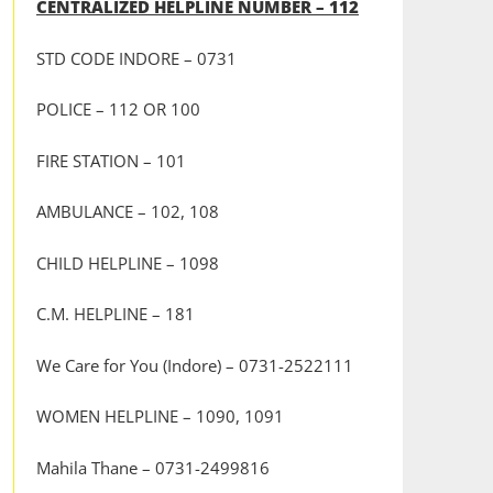
CENTRALIZED HELPLINE NUMBER – 112
STD CODE INDORE – 0731
POLICE – 112 OR 100
FIRE STATION – 101
AMBULANCE – 102, 108
CHILD HELPLINE – 1098
C.M. HELPLINE – 181
We Care for You (Indore) – 0731-2522111
WOMEN HELPLINE – 1090, 1091
Mahila Thane – 0731-2499816