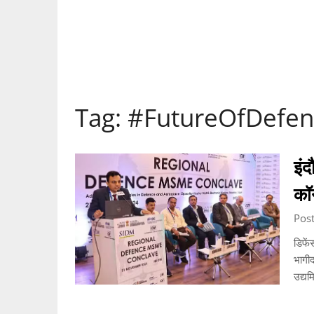
Tag:
#FutureOfDefen
इं
कॉन
Pos
डिफें
भागीदा
उद्यम