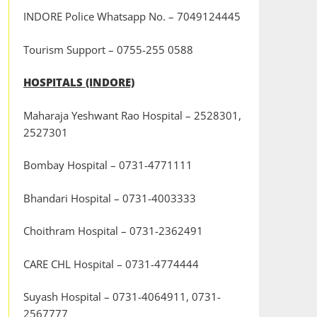
INDORE Police Whatsapp No. – 7049124445
Tourism Support – 0755-255 0588
HOSPITALS (INDORE)
Maharaja Yeshwant Rao Hospital – 2528301,
2527301
Bombay Hospital – 0731-4771111
Bhandari Hospital – 0731-4003333
Choithram Hospital – 0731-2362491
CARE CHL Hospital – 0731-4774444
Suyash Hospital – 0731-4064911, 0731-
2567777