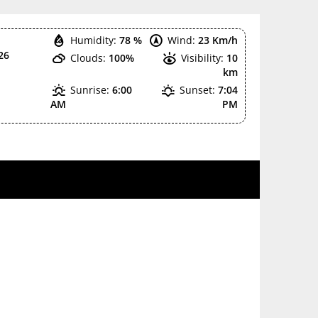
Humidity:
78 %
Wind:
23 Km/h
26
Clouds:
100%
Visibility:
10
km
Sunrise:
6:00
Sunset:
7:04
AM
PM