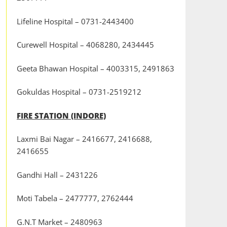
Lifeline Hospital – 0731-2443400
Curewell Hospital – 4068280, 2434445
Geeta Bhawan Hospital – 4003315, 2491863
Gokuldas Hospital – 0731-2519212
FIRE STATION (INDORE)
Laxmi Bai Nagar – 2416677, 2416688,
2416655
Gandhi Hall – 2431226
Moti Tabela – 2477777, 2762444
G.N.T Market – 2480963