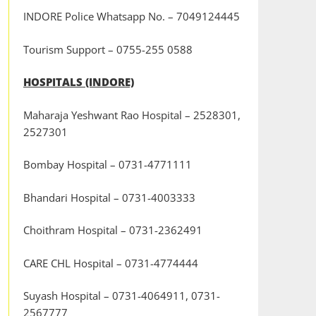
INDORE Police Whatsapp No. – 7049124445
Tourism Support – 0755-255 0588
HOSPITALS (INDORE)
Maharaja Yeshwant Rao Hospital – 2528301,
2527301
Bombay Hospital – 0731-4771111
Bhandari Hospital – 0731-4003333
Choithram Hospital – 0731-2362491
CARE CHL Hospital – 0731-4774444
Suyash Hospital – 0731-4064911, 0731-
2567777