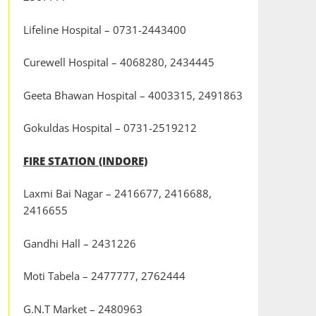
Lifeline Hospital – 0731-2443400
Curewell Hospital – 4068280, 2434445
Geeta Bhawan Hospital – 4003315, 2491863
Gokuldas Hospital – 0731-2519212
FIRE STATION (INDORE)
Laxmi Bai Nagar – 2416677, 2416688,
2416655
Gandhi Hall – 2431226
Moti Tabela – 2477777, 2762444
G.N.T Market – 2480963