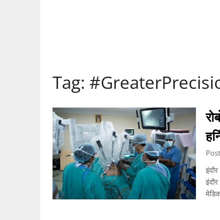
Tag:
#GreaterPrecisi
रो
हर्
Post
इंदौर
इंदौर
मेडि