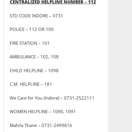
CENTRALIZED HELPLINE NUMBER – 112
STD CODE INDORE – 0731
POLICE – 112 OR 100
FIRE STATION – 101
AMBULANCE – 102, 108
CHILD HELPLINE – 1098
C.M. HELPLINE – 181
We Care for You (Indore) – 0731-2522111
WOMEN HELPLINE – 1090, 1091
Mahila Thane – 0731-2499816