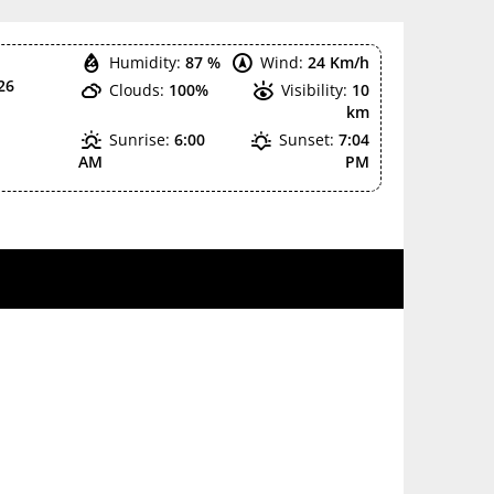
Humidity:
87 %
Wind:
24 Km/h
26
Clouds:
100%
Visibility:
10
km
Sunrise:
6:00
Sunset:
7:04
AM
PM