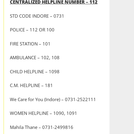
CENTRALIZED HELPLINE NUMBER – 112
STD CODE INDORE – 0731
POLICE – 112 OR 100
FIRE STATION – 101
AMBULANCE – 102, 108
CHILD HELPLINE – 1098
C.M. HELPLINE – 181
We Care for You (Indore) – 0731-2522111
WOMEN HELPLINE – 1090, 1091
Mahila Thane – 0731-2499816