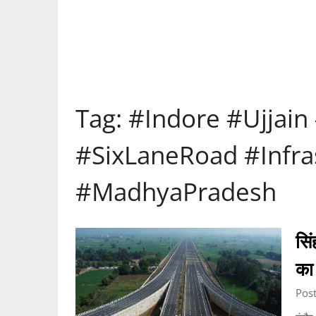
Tag:
#Indore #Ujjai
#SixLaneRoad #Infr
#MadhyaPradesh
सिं
का
Pos