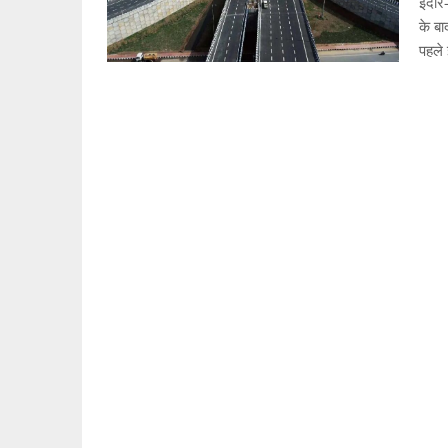
इंदौर
के ब
पहले