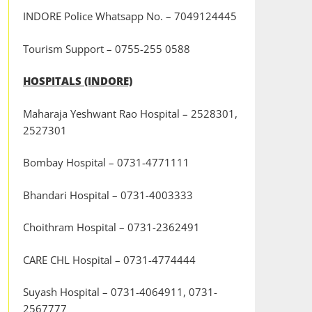
INDORE Police Whatsapp No. – 7049124445
Tourism Support – 0755-255 0588
HOSPITALS (INDORE)
Maharaja Yeshwant Rao Hospital – 2528301,
2527301
Bombay Hospital – 0731-4771111
Bhandari Hospital – 0731-4003333
Choithram Hospital – 0731-2362491
CARE CHL Hospital – 0731-4774444
Suyash Hospital – 0731-4064911, 0731-
2567777