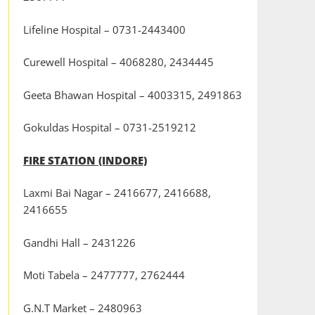
Lifeline Hospital – 0731-2443400
Curewell Hospital – 4068280, 2434445
Geeta Bhawan Hospital – 4003315, 2491863
Gokuldas Hospital – 0731-2519212
FIRE STATION (INDORE)
Laxmi Bai Nagar – 2416677, 2416688,
2416655
Gandhi Hall – 2431226
Moti Tabela – 2477777, 2762444
G.N.T Market – 2480963