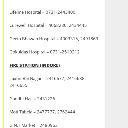
Lifeline Hospital – 0731-2443400
Curewell Hospital – 4068280, 2434445
Geeta Bhawan Hospital – 4003315, 2491863
Gokuldas Hospital – 0731-2519212
FIRE STATION (INDORE)
Laxmi Bai Nagar – 2416677, 2416688,
2416655
Gandhi Hall – 2431226
Moti Tabela – 2477777, 2762444
G.N.T Market – 2480963