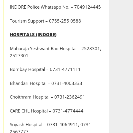
INDORE Police Whatsapp No. – 7049124445
Tourism Support – 0755-255 0588
HOSPITALS (INDORE)
Maharaja Yeshwant Rao Hospital – 2528301,
2527301
Bombay Hospital – 0731-4771111
Bhandari Hospital – 0731-4003333
Choithram Hospital – 0731-2362491
CARE CHL Hospital – 0731-4774444
Suyash Hospital – 0731-4064911, 0731-
2567777