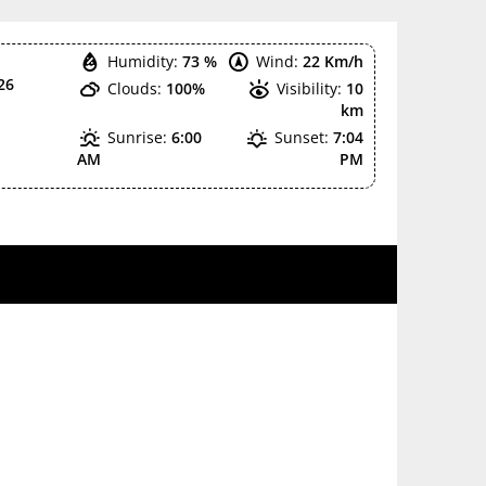
Humidity:
73 %
Wind:
22 Km/h
26
Clouds:
100%
Visibility:
10
km
Sunrise:
6:00
Sunset:
7:04
AM
PM