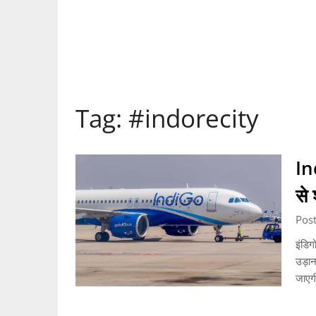
Tag:
#indorecity
In
से 
Post
इंडिग
उड़ान 
जाएग