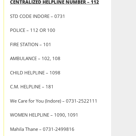
CENTRALIZED HELPLINE NUMBER – 112
STD CODE INDORE – 0731
POLICE – 112 OR 100
FIRE STATION – 101
AMBULANCE – 102, 108
CHILD HELPLINE – 1098
C.M. HELPLINE – 181
We Care for You (Indore) – 0731-2522111
WOMEN HELPLINE – 1090, 1091
Mahila Thane – 0731-2499816