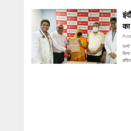
इंद
का
Pos
पत्नी
किया 
हॉस्