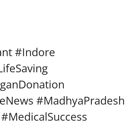
ant #Indore
ifeSaving
rganDonation
reNews #MadhyaPradesh
 #MedicalSuccess