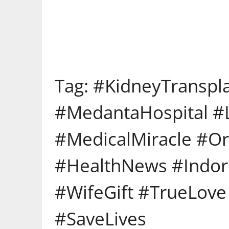
Tag:
#KidneyTranspl
#MedantaHospital #L
#MedicalMiracle #O
#HealthNews #Indo
#WifeGift #TrueLove
#SaveLives