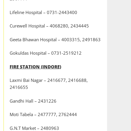
Lifeline Hospital – 0731-2443400
Curewell Hospital – 4068280, 2434445
Geeta Bhawan Hospital – 4003315, 2491863
Gokuldas Hospital – 0731-2519212
FIRE STATION (INDORE)
Laxmi Bai Nagar – 2416677, 2416688,
2416655
Gandhi Hall – 2431226
Moti Tabela – 2477777, 2762444
G.N.T Market – 2480963