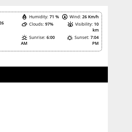
Humidity:
71 %
Wind:
26 Km/h
26
Clouds:
97%
Visibility:
10
km
Sunrise:
6:00
Sunset:
7:04
AM
PM