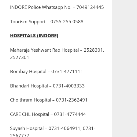
INDORE Police Whatsapp No. – 7049124445
Tourism Support – 0755-255 0588
HOSPITALS (INDORE)
Maharaja Yeshwant Rao Hospital – 2528301,
2527301
Bombay Hospital – 0731-4771111
Bhandari Hospital – 0731-4003333
Choithram Hospital – 0731-2362491
CARE CHL Hospital – 0731-4774444
Suyash Hospital – 0731-4064911, 0731-
2567777