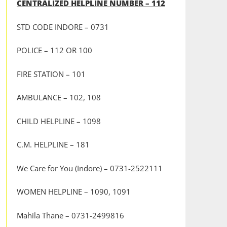
CENTRALIZED HELPLINE NUMBER – 112
STD CODE INDORE – 0731
POLICE – 112 OR 100
FIRE STATION – 101
AMBULANCE – 102, 108
CHILD HELPLINE – 1098
C.M. HELPLINE – 181
We Care for You (Indore) – 0731-2522111
WOMEN HELPLINE – 1090, 1091
Mahila Thane – 0731-2499816