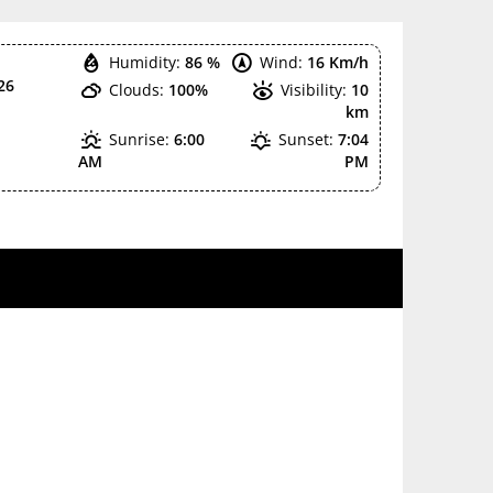
Humidity:
86 %
Wind:
16 Km/h
26
Clouds:
100%
Visibility:
10
km
Sunrise:
6:00
Sunset:
7:04
AM
PM