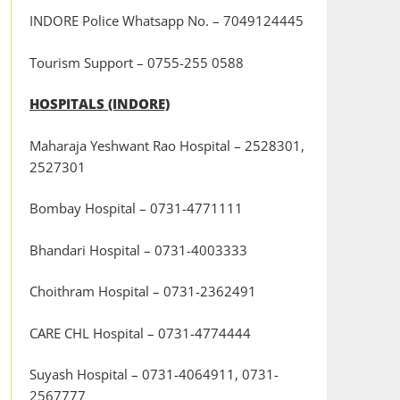
INDORE Police Whatsapp No. – 7049124445
Tourism Support – 0755-255 0588
HOSPITALS (INDORE)
Maharaja Yeshwant Rao Hospital – 2528301,
2527301
Bombay Hospital – 0731-4771111
Bhandari Hospital – 0731-4003333
Choithram Hospital – 0731-2362491
CARE CHL Hospital – 0731-4774444
Suyash Hospital – 0731-4064911, 0731-
2567777