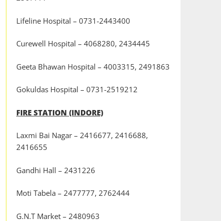
Lifeline Hospital – 0731-2443400
Curewell Hospital – 4068280, 2434445
Geeta Bhawan Hospital – 4003315, 2491863
Gokuldas Hospital – 0731-2519212
FIRE STATION (INDORE)
Laxmi Bai Nagar – 2416677, 2416688,
2416655
Gandhi Hall – 2431226
Moti Tabela – 2477777, 2762444
G.N.T Market – 2480963