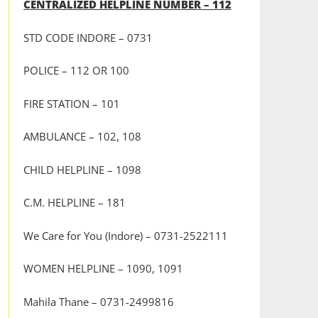
CENTRALIZED HELPLINE NUMBER – 112
STD CODE INDORE – 0731
POLICE – 112 OR 100
FIRE STATION – 101
AMBULANCE – 102, 108
CHILD HELPLINE – 1098
C.M. HELPLINE – 181
We Care for You (Indore) – 0731-2522111
WOMEN HELPLINE – 1090, 1091
Mahila Thane – 0731-2499816