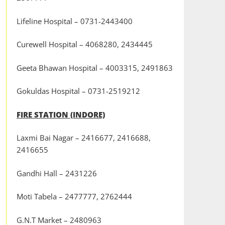
Lifeline Hospital – 0731-2443400
Curewell Hospital – 4068280, 2434445
Geeta Bhawan Hospital – 4003315, 2491863
Gokuldas Hospital – 0731-2519212
FIRE STATION (INDORE)
Laxmi Bai Nagar – 2416677, 2416688,
2416655
Gandhi Hall – 2431226
Moti Tabela – 2477777, 2762444
G.N.T Market – 2480963