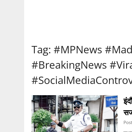
Tag:
#MPNews #Mad
#BreakingNews #Vir
#SocialMediaContro
इंद
सज
Post