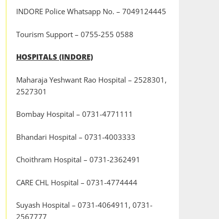
INDORE Police Whatsapp No. – 7049124445
Tourism Support – 0755-255 0588
HOSPITALS (INDORE)
Maharaja Yeshwant Rao Hospital – 2528301,
2527301
Bombay Hospital – 0731-4771111
Bhandari Hospital – 0731-4003333
Choithram Hospital – 0731-2362491
CARE CHL Hospital – 0731-4774444
Suyash Hospital – 0731-4064911, 0731-
2567777