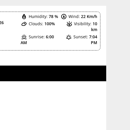
Humidity:
78 %
Wind:
22 Km/h
26
Clouds:
100%
Visibility:
10
km
Sunrise:
6:00
Sunset:
7:04
AM
PM