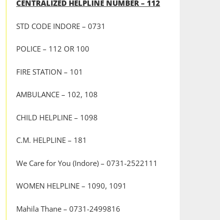
CENTRALIZED HELPLINE NUMBER – 112
STD CODE INDORE – 0731
POLICE – 112 OR 100
FIRE STATION – 101
AMBULANCE – 102, 108
CHILD HELPLINE – 1098
C.M. HELPLINE – 181
We Care for You (Indore) – 0731-2522111
WOMEN HELPLINE – 1090, 1091
Mahila Thane – 0731-2499816