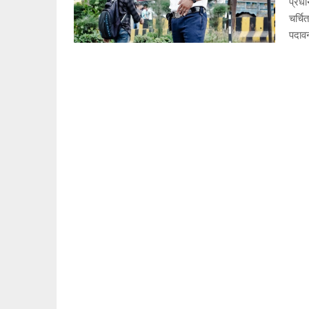
प्रधा
चर्चि
पदाव