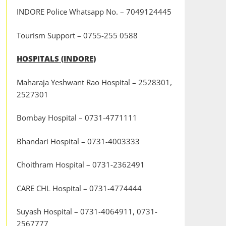
INDORE Police Whatsapp No. – 7049124445
Tourism Support – 0755-255 0588
HOSPITALS (INDORE)
Maharaja Yeshwant Rao Hospital – 2528301,
2527301
Bombay Hospital – 0731-4771111
Bhandari Hospital – 0731-4003333
Choithram Hospital – 0731-2362491
CARE CHL Hospital – 0731-4774444
Suyash Hospital – 0731-4064911, 0731-
2567777