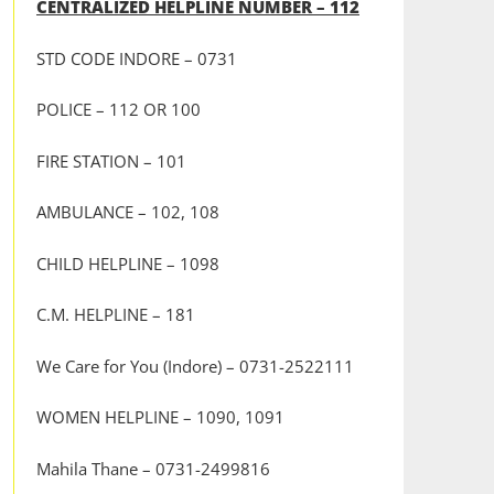
CENTRALIZED HELPLINE NUMBER – 112
STD CODE INDORE – 0731
POLICE – 112 OR 100
FIRE STATION – 101
AMBULANCE – 102, 108
CHILD HELPLINE – 1098
C.M. HELPLINE – 181
We Care for You (Indore) – 0731-2522111
WOMEN HELPLINE – 1090, 1091
Mahila Thane – 0731-2499816