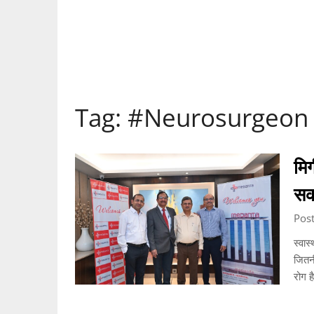
Tag:
#Neurosurgeon
मिर
सक
Post
स्वास
जितन
रोग ह