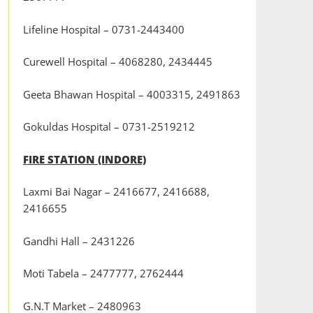
Lifeline Hospital – 0731-2443400
Curewell Hospital – 4068280, 2434445
Geeta Bhawan Hospital – 4003315, 2491863
Gokuldas Hospital – 0731-2519212
FIRE STATION (INDORE)
Laxmi Bai Nagar – 2416677, 2416688,
2416655
Gandhi Hall – 2431226
Moti Tabela – 2477777, 2762444
G.N.T Market – 2480963