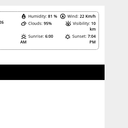
Humidity:
81 %
Wind:
22 Km/h
26
Clouds:
95%
Visibility:
10
km
Sunrise:
6:00
Sunset:
7:04
AM
PM