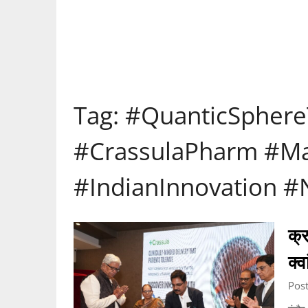
Tag:
#QuanticSphere
#CrassulaPharm #Ma
#IndianInnovation 
क्र
क्
Pos