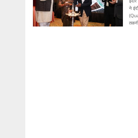
इंदौर
ने इं
(Qua
तकन