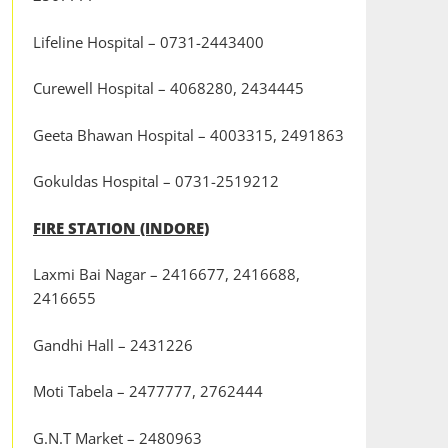
Lifeline Hospital – 0731-2443400
Curewell Hospital – 4068280, 2434445
Geeta Bhawan Hospital – 4003315, 2491863
Gokuldas Hospital – 0731-2519212
FIRE STATION (INDORE)
Laxmi Bai Nagar – 2416677, 2416688,
2416655
Gandhi Hall – 2431226
Moti Tabela – 2477777, 2762444
G.N.T Market – 2480963