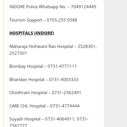
INDORE Police Whatsapp No. – 7049124445
Tourism Support – 0755-255 0588
HOSPITALS (INDORE)
Maharaja Yeshwant Rao Hospital – 2528301,
2527301
Bombay Hospital – 0731-4771111
Bhandari Hospital – 0731-4003333
Choithram Hospital – 0731-2362491
CARE CHL Hospital – 0731-4774444
Suyash Hospital – 0731-4064911, 0731-
2567777