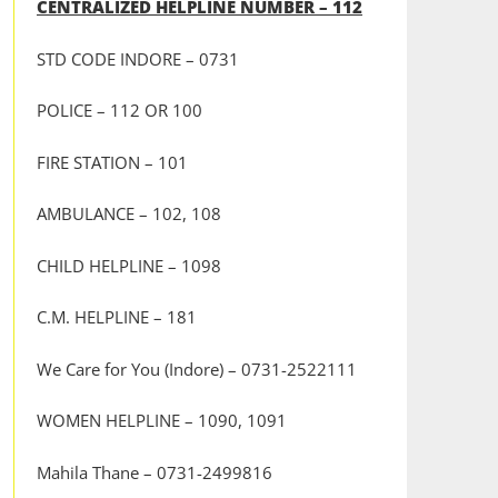
CENTRALIZED HELPLINE NUMBER – 112
STD CODE INDORE – 0731
POLICE – 112 OR 100
FIRE STATION – 101
AMBULANCE – 102, 108
CHILD HELPLINE – 1098
C.M. HELPLINE – 181
We Care for You (Indore) – 0731-2522111
WOMEN HELPLINE – 1090, 1091
Mahila Thane – 0731-2499816