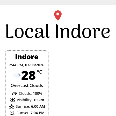
Skip
to
content
Indore
2:44 PM,
07/08/2026
28
°C
Overcast Clouds
Clouds:
100%
Visibility:
10 km
Sunrise:
6:00 AM
Sunset:
7:04 PM