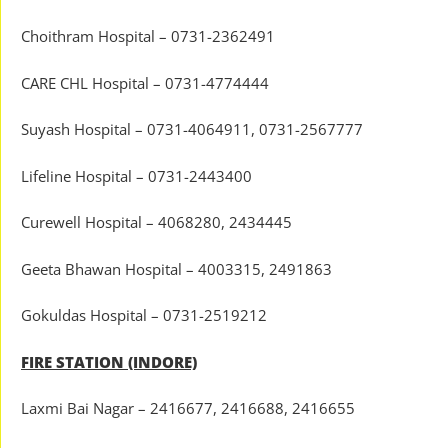
Choithram Hospital – 0731-2362491
CARE CHL Hospital – 0731-4774444
Suyash Hospital – 0731-4064911, 0731-2567777
Lifeline Hospital – 0731-2443400
Curewell Hospital – 4068280, 2434445
Geeta Bhawan Hospital – 4003315, 2491863
Gokuldas Hospital – 0731-2519212
FIRE STATION (INDORE)
Laxmi Bai Nagar – 2416677, 2416688, 2416655