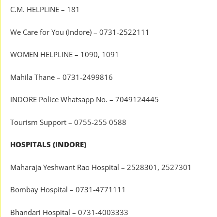
C.M. HELPLINE – 181
We Care for You (Indore) – 0731-2522111
WOMEN HELPLINE – 1090, 1091
Mahila Thane – 0731-2499816
INDORE Police Whatsapp No. – 7049124445
Tourism Support – 0755-255 0588
HOSPITALS (INDORE)
Maharaja Yeshwant Rao Hospital – 2528301, 2527301
Bombay Hospital – 0731-4771111
Bhandari Hospital – 0731-4003333