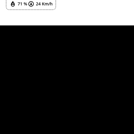
71 %
24 Km/h