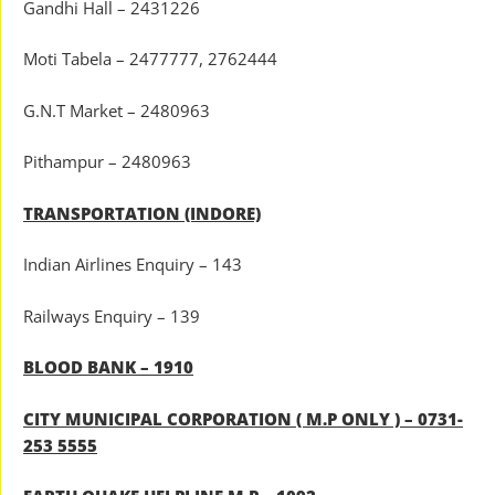
Gandhi Hall – 2431226
Moti Tabela – 2477777, 2762444
G.N.T Market – 2480963
Pithampur – 2480963
TRANSPORTATION (INDORE)
Indian Airlines Enquiry – 143
Railways Enquiry – 139
BLOOD BANK – 1910
CITY MUNICIPAL CORPORATION ( M.P ONLY ) – 0731-
253 5555