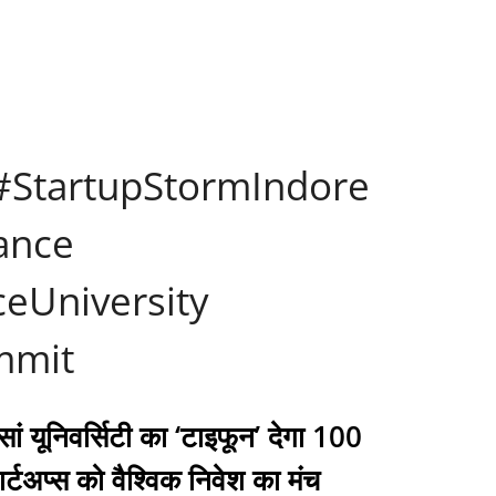
StartupStormIndore
ance
eUniversity
mmit
ेसां यूनिवर्सिटी का ‘टाइफून’ देगा 100
ार्टअप्स को वैश्विक निवेश का मंच