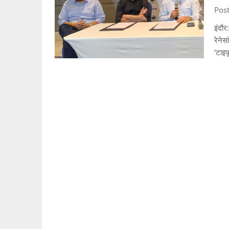
Post
इंदौर
रेनेस
‘टाइफ