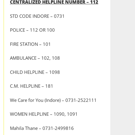
CENTRALIZED HELPLINE NUMBER – 112
STD CODE INDORE – 0731
POLICE – 112 OR 100
FIRE STATION – 101
AMBULANCE – 102, 108
CHILD HELPLINE – 1098
C.M. HELPLINE – 181
We Care for You (Indore) – 0731-2522111
WOMEN HELPLINE – 1090, 1091
Mahila Thane – 0731-2499816