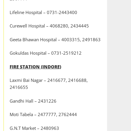
Lifeline Hospital – 0731-2443400
Curewell Hospital – 4068280, 2434445
Geeta Bhawan Hospital – 4003315, 2491863
Gokuldas Hospital – 0731-2519212
FIRE STATION (INDORE)
Laxmi Bai Nagar – 2416677, 2416688,
2416655
Gandhi Hall – 2431226
Moti Tabela – 2477777, 2762444
G.N.T Market – 2480963