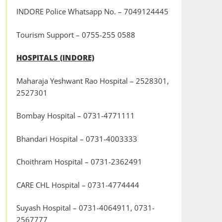
INDORE Police Whatsapp No. – 7049124445
Tourism Support – 0755-255 0588
HOSPITALS (INDORE)
Maharaja Yeshwant Rao Hospital – 2528301,
2527301
Bombay Hospital – 0731-4771111
Bhandari Hospital – 0731-4003333
Choithram Hospital – 0731-2362491
CARE CHL Hospital – 0731-4774444
Suyash Hospital – 0731-4064911, 0731-
2567777