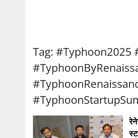
Tag:
#Typhoon2025 #
#TyphoonByRenaiss
#TyphoonRenaissanc
#TyphoonStartupSu
रेन
स्ट