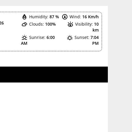
Humidity:
87 %
Wind:
16 Km/h
26
Clouds:
100%
Visibility:
10
km
Sunrise:
6:00
Sunset:
7:04
AM
PM