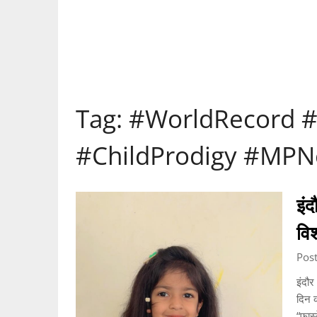
Tag:
#WorldRecord #
#ChildProdigy #MP
इंद
विश
Pos
इंदौर
दिन क
“फास्