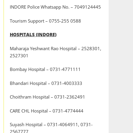
INDORE Police Whatsapp No. – 7049124445
Tourism Support – 0755-255 0588
HOSPITALS (INDORE)
Maharaja Yeshwant Rao Hospital – 2528301,
2527301
Bombay Hospital – 0731-4771111
Bhandari Hospital – 0731-4003333
Choithram Hospital – 0731-2362491
CARE CHL Hospital – 0731-4774444
Suyash Hospital – 0731-4064911, 0731-
2567777