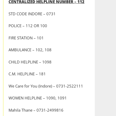
CENTRALIZED HELPLINE NUMBER – 112
STD CODE INDORE – 0731
POLICE – 112 OR 100
FIRE STATION – 101
AMBULANCE – 102, 108
CHILD HELPLINE – 1098
C.M. HELPLINE – 181
We Care for You (Indore) – 0731-2522111
WOMEN HELPLINE – 1090, 1091
Mahila Thane – 0731-2499816