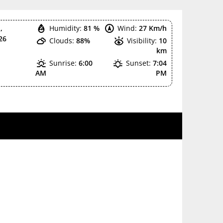
,
Humidity:
81 %
Wind:
27 Km/h
26
Clouds:
88%
Visibility:
10
km
Sunrise:
6:00
Sunset:
7:04
AM
PM