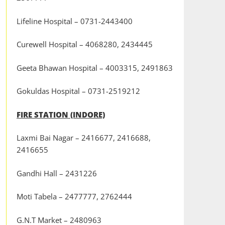
Lifeline Hospital – 0731-2443400
Curewell Hospital – 4068280, 2434445
Geeta Bhawan Hospital – 4003315, 2491863
Gokuldas Hospital – 0731-2519212
FIRE STATION (INDORE)
Laxmi Bai Nagar – 2416677, 2416688,
2416655
Gandhi Hall – 2431226
Moti Tabela – 2477777, 2762444
G.N.T Market – 2480963