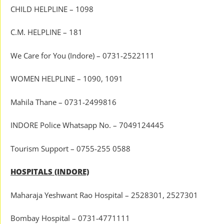
CHILD HELPLINE – 1098
C.M. HELPLINE – 181
We Care for You (Indore) – 0731-2522111
WOMEN HELPLINE – 1090, 1091
Mahila Thane – 0731-2499816
INDORE Police Whatsapp No. – 7049124445
Tourism Support – 0755-255 0588
HOSPITALS (INDORE)
Maharaja Yeshwant Rao Hospital – 2528301, 2527301
Bombay Hospital – 0731-4771111