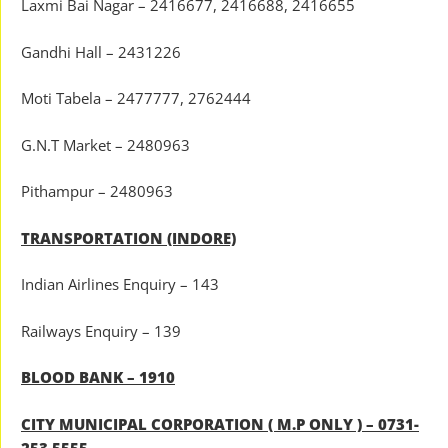
Laxmi Bai Nagar – 2416677, 2416688, 2416655
Gandhi Hall – 2431226
Moti Tabela – 2477777, 2762444
G.N.T Market – 2480963
Pithampur – 2480963
TRANSPORTATION (INDORE)
Indian Airlines Enquiry – 143
Railways Enquiry – 139
BLOOD BANK – 1910
CITY MUNICIPAL CORPORATION ( M.P ONLY ) – 0731-
253 5555