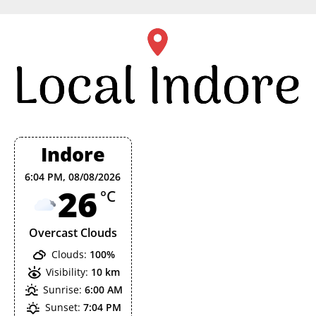
Skip
to
content
Indore
6:04 PM,
08/08/2026
26
°C
Overcast Clouds
Clouds:
100%
Visibility:
10 km
Sunrise:
6:00 AM
Sunset:
7:04 PM