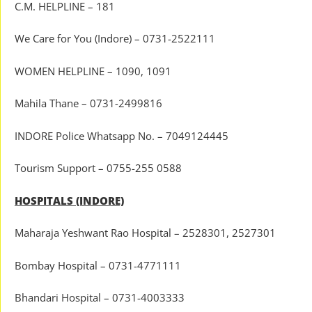
C.M. HELPLINE – 181
We Care for You (Indore) – 0731-2522111
WOMEN HELPLINE – 1090, 1091
Mahila Thane – 0731-2499816
INDORE Police Whatsapp No. – 7049124445
Tourism Support – 0755-255 0588
HOSPITALS (INDORE)
Maharaja Yeshwant Rao Hospital – 2528301, 2527301
Bombay Hospital – 0731-4771111
Bhandari Hospital – 0731-4003333