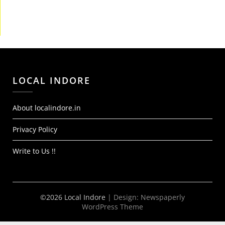
LOCAL INDORE
About localindore.in
Privacy Policy
Write to Us !!
©2026 Local Indore
| Design:
Newspaperly
WordPress Theme