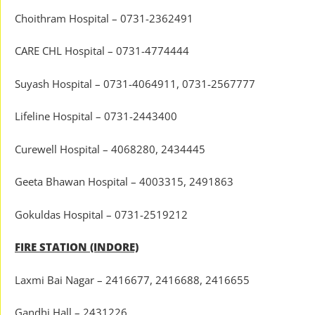
Choithram Hospital – 0731-2362491
CARE CHL Hospital – 0731-4774444
Suyash Hospital – 0731-4064911, 0731-2567777
Lifeline Hospital – 0731-2443400
Curewell Hospital – 4068280, 2434445
Geeta Bhawan Hospital – 4003315, 2491863
Gokuldas Hospital – 0731-2519212
FIRE STATION (INDORE)
Laxmi Bai Nagar – 2416677, 2416688, 2416655
Gandhi Hall – 2431226