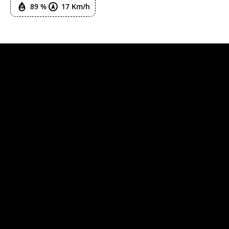
89 %
17 Km/h