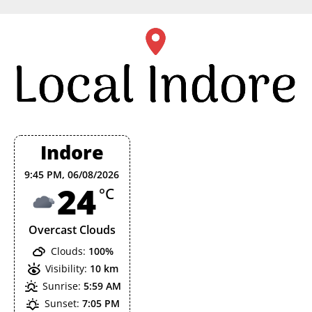
Skip
to
content
Indore
9:45 PM,
06/08/2026
24
°C
Overcast Clouds
Clouds:
100%
Visibility:
10 km
Sunrise:
5:59 AM
Sunset:
7:05 PM