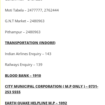
Moti Tabela – 2477777, 2762444
G.N.T Market – 2480963
Pithampur – 2480963
TRANSPORTATION (INDORE)
Indian Airlines Enquiry – 143
Railways Enquiry – 139
BLOOD BANK – 1910
CITY MUNICIPAL CORPORATION ( M.P ONLY ) – 0731-
253 5555
EARTH QUAKE HELPLINE M.P – 1092