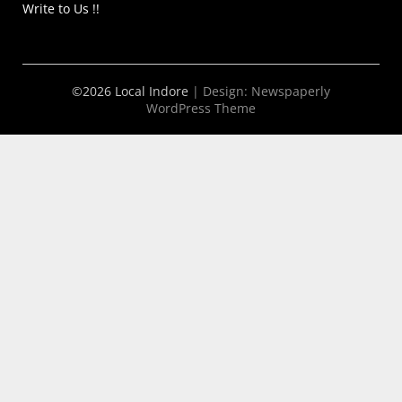
Write to Us !!
©2026 Local Indore
| Design:
Newspaperly
WordPress Theme