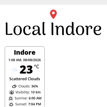
Skip
to
content
Indore
1:08 AM,
08/08/2026
23
°C
Scattered Clouds
Clouds:
36%
Visibility:
10 km
Sunrise:
6:00 AM
Sunset:
7:04 PM