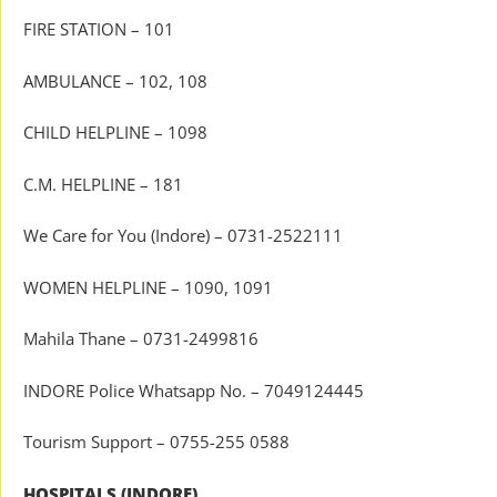
FIRE STATION – 101
AMBULANCE – 102, 108
CHILD HELPLINE – 1098
C.M. HELPLINE – 181
We Care for You (Indore) – 0731-2522111
WOMEN HELPLINE – 1090, 1091
Mahila Thane – 0731-2499816
INDORE Police Whatsapp No. – 7049124445
Tourism Support – 0755-255 0588
HOSPITALS (INDORE)