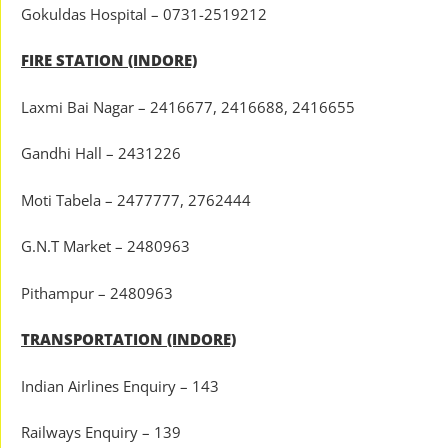
Gokuldas Hospital – 0731-2519212
FIRE STATION (INDORE)
Laxmi Bai Nagar – 2416677, 2416688, 2416655
Gandhi Hall – 2431226
Moti Tabela – 2477777, 2762444
G.N.T Market – 2480963
Pithampur – 2480963
TRANSPORTATION (INDORE)
Indian Airlines Enquiry – 143
Railways Enquiry – 139