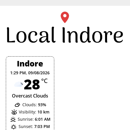
Skip
to
content
Indore
1:29 PM,
09/08/2026
28
°C
Overcast Clouds
Clouds:
93%
Visibility:
10 km
Sunrise:
6:01 AM
Sunset:
7:03 PM