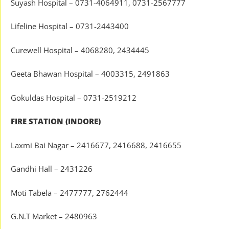
Suyash Hospital – 0731-4064911, 0731-2567777
Lifeline Hospital – 0731-2443400
Curewell Hospital – 4068280, 2434445
Geeta Bhawan Hospital – 4003315, 2491863
Gokuldas Hospital – 0731-2519212
FIRE STATION (INDORE)
Laxmi Bai Nagar – 2416677, 2416688, 2416655
Gandhi Hall – 2431226
Moti Tabela – 2477777, 2762444
G.N.T Market – 2480963