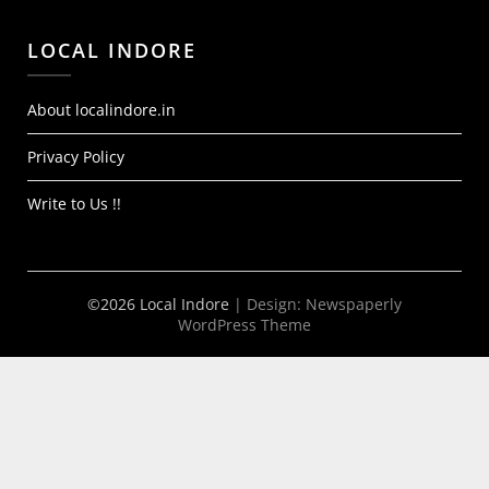
LOCAL INDORE
About localindore.in
Privacy Policy
Write to Us !!
©2026 Local Indore
| Design:
Newspaperly
WordPress Theme