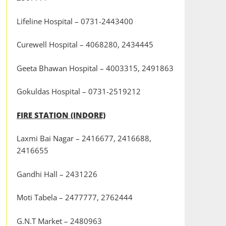
Lifeline Hospital – 0731-2443400
Curewell Hospital – 4068280, 2434445
Geeta Bhawan Hospital – 4003315, 2491863
Gokuldas Hospital – 0731-2519212
FIRE STATION (INDORE)
Laxmi Bai Nagar – 2416677, 2416688,
2416655
Gandhi Hall – 2431226
Moti Tabela – 2477777, 2762444
G.N.T Market – 2480963