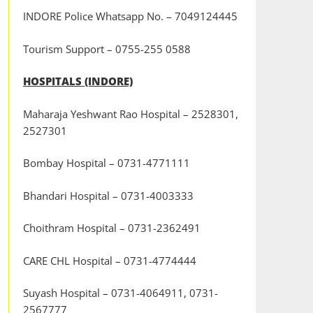
INDORE Police Whatsapp No. – 7049124445
Tourism Support – 0755-255 0588
HOSPITALS (INDORE)
Maharaja Yeshwant Rao Hospital – 2528301,
2527301
Bombay Hospital – 0731-4771111
Bhandari Hospital – 0731-4003333
Choithram Hospital – 0731-2362491
CARE CHL Hospital – 0731-4774444
Suyash Hospital – 0731-4064911, 0731-
2567777