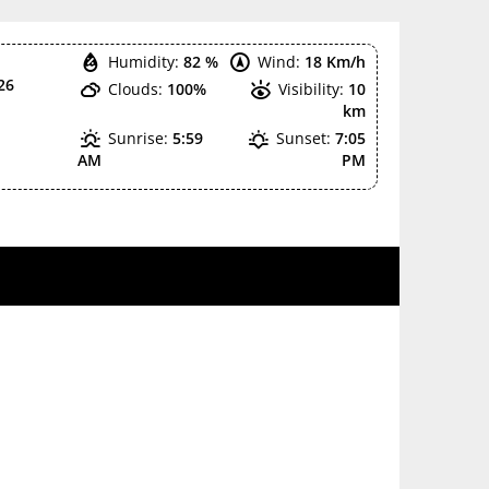
Humidity:
82 %
Wind:
18 Km/h
26
Clouds:
100%
Visibility:
10
km
Sunrise:
5:59
Sunset:
7:05
AM
PM