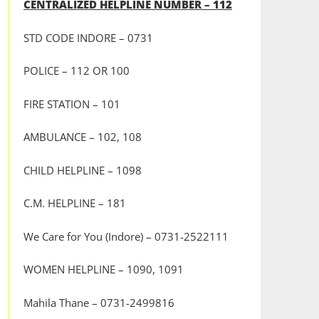
CENTRALIZED HELPLINE NUMBER – 112
STD CODE INDORE – 0731
POLICE – 112 OR 100
FIRE STATION – 101
AMBULANCE – 102, 108
CHILD HELPLINE – 1098
C.M. HELPLINE – 181
We Care for You (Indore) – 0731-2522111
WOMEN HELPLINE – 1090, 1091
Mahila Thane – 0731-2499816