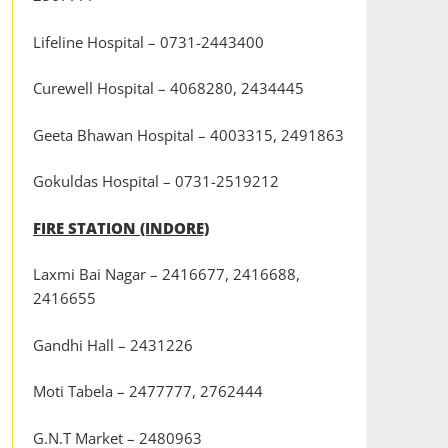
Lifeline Hospital – 0731-2443400
Curewell Hospital – 4068280, 2434445
Geeta Bhawan Hospital – 4003315, 2491863
Gokuldas Hospital – 0731-2519212
FIRE STATION (INDORE)
Laxmi Bai Nagar – 2416677, 2416688,
2416655
Gandhi Hall – 2431226
Moti Tabela – 2477777, 2762444
G.N.T Market – 2480963