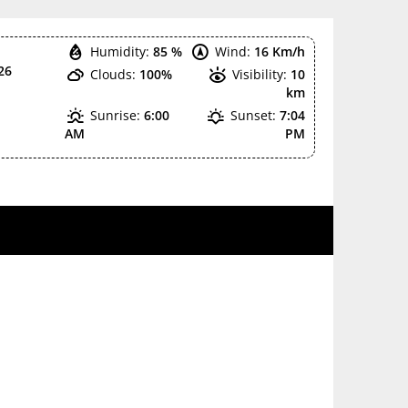
Humidity:
85 %
Wind:
16 Km/h
26
Clouds:
100%
Visibility:
10
km
Sunrise:
6:00
Sunset:
7:04
AM
PM