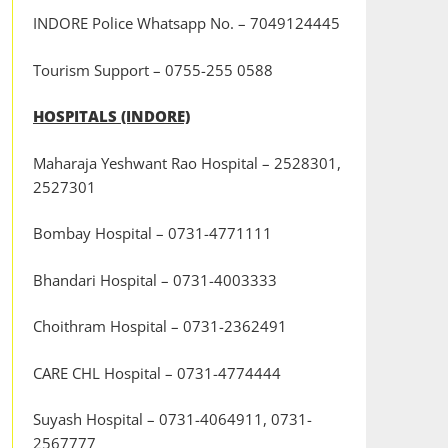
INDORE Police Whatsapp No. – 7049124445
Tourism Support – 0755-255 0588
HOSPITALS (INDORE)
Maharaja Yeshwant Rao Hospital – 2528301,
2527301
Bombay Hospital – 0731-4771111
Bhandari Hospital – 0731-4003333
Choithram Hospital – 0731-2362491
CARE CHL Hospital – 0731-4774444
Suyash Hospital – 0731-4064911, 0731-
2567777