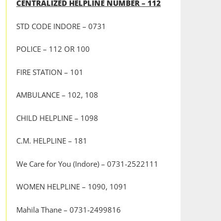
CENTRALIZED HELPLINE NUMBER – 112
STD CODE INDORE – 0731
POLICE – 112 OR 100
FIRE STATION – 101
AMBULANCE – 102, 108
CHILD HELPLINE – 1098
C.M. HELPLINE – 181
We Care for You (Indore) – 0731-2522111
WOMEN HELPLINE – 1090, 1091
Mahila Thane – 0731-2499816