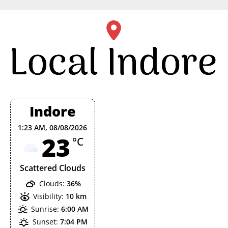
Skip
to
content
Indore
1:23 AM,
08/08/2026
23
°C
Scattered Clouds
Clouds:
36%
Visibility:
10 km
Sunrise:
6:00 AM
Sunset:
7:04 PM