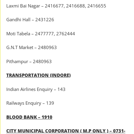
Laxmi Bai Nagar – 2416677, 2416688, 2416655
Gandhi Hall – 2431226
Moti Tabela – 2477777, 2762444
G.N.T Market – 2480963
Pithampur – 2480963
TRANSPORTATION (INDORE)
Indian Airlines Enquiry – 143
Railways Enquiry – 139
BLOOD BANK – 1910
CITY MUNICIPAL CORPORATION ( M.P ONLY ) – 0731-