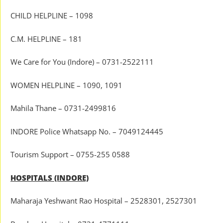
CHILD HELPLINE – 1098
C.M. HELPLINE – 181
We Care for You (Indore) – 0731-2522111
WOMEN HELPLINE – 1090, 1091
Mahila Thane – 0731-2499816
INDORE Police Whatsapp No. – 7049124445
Tourism Support – 0755-255 0588
HOSPITALS (INDORE)
Maharaja Yeshwant Rao Hospital – 2528301, 2527301