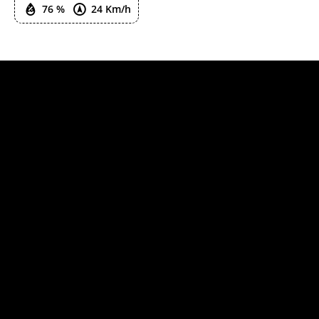
76 %
24 Km/h