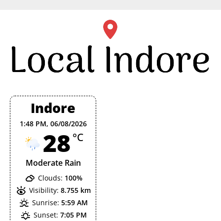
Skip
to
content
Indore
1:48 PM,
06/08/2026
28
°C
Moderate Rain
Clouds:
100%
Visibility:
8.755 km
Sunrise:
5:59 AM
Sunset:
7:05 PM