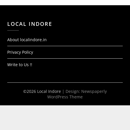
LOCAL INDORE
About localindore.in
Privacy Policy
Write to Us !!
©2026 Local Indore
| Design:
Newspaperly
WordPress Theme