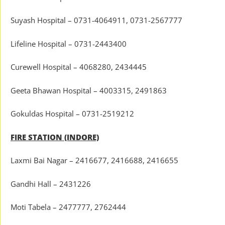
Suyash Hospital – 0731-4064911, 0731-2567777
Lifeline Hospital – 0731-2443400
Curewell Hospital – 4068280, 2434445
Geeta Bhawan Hospital – 4003315, 2491863
Gokuldas Hospital – 0731-2519212
FIRE STATION (INDORE)
Laxmi Bai Nagar – 2416677, 2416688, 2416655
Gandhi Hall – 2431226
Moti Tabela – 2477777, 2762444