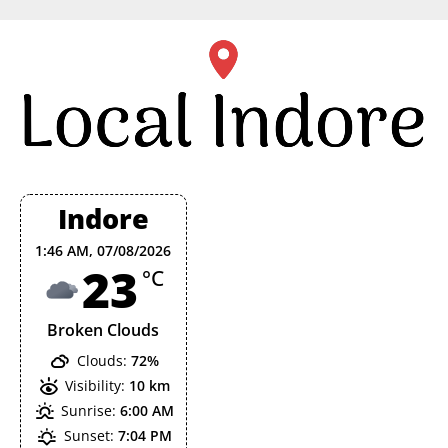
Skip
to
content
Indore
1:46 AM,
07/08/2026
23
°C
Broken Clouds
Clouds:
72%
Visibility:
10 km
Sunrise:
6:00 AM
Sunset:
7:04 PM