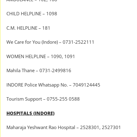
CHILD HELPLINE – 1098
C.M. HELPLINE – 181
We Care for You (Indore) – 0731-2522111
WOMEN HELPLINE – 1090, 1091
Mahila Thane – 0731-2499816
INDORE Police Whatsapp No. – 7049124445
Tourism Support – 0755-255 0588
HOSPITALS (INDORE)
Maharaja Yeshwant Rao Hospital – 2528301, 2527301