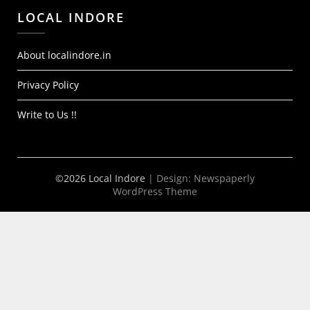
LOCAL INDORE
About localindore.in
Privacy Policy
Write to Us !!
©2026 Local Indore
| Design:
Newspaperly
WordPress Theme