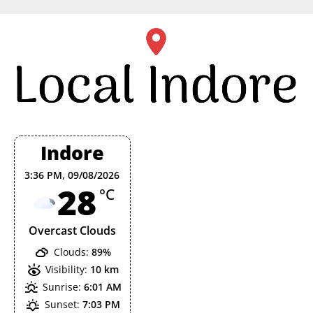
Skip
to
content
Indore
3:36 PM,
09/08/2026
28
°C
Overcast Clouds
Clouds:
89%
Visibility:
10 km
Sunrise:
6:01 AM
Sunset:
7:03 PM