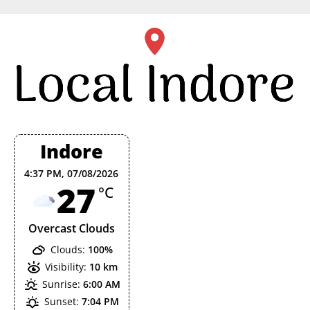
Skip
to
content
Indore
4:37 PM,
07/08/2026
27
°C
Overcast Clouds
Clouds:
100%
Visibility:
10 km
Sunrise:
6:00 AM
Sunset:
7:04 PM