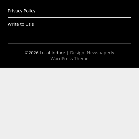
Privacy Policy
Write to Us !!
©2026 Local Indore
| Design:
Newspaperly
WordPress Theme