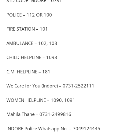
STD CODE INDORE – 0731
POLICE – 112 OR 100
FIRE STATION – 101
AMBULANCE – 102, 108
CHILD HELPLINE – 1098
C.M. HELPLINE – 181
We Care for You (Indore) – 0731-2522111
WOMEN HELPLINE – 1090, 1091
Mahila Thane – 0731-2499816
INDORE Police Whatsapp No. – 7049124445