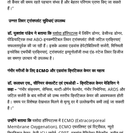
तो कैंसर की समय रहते पहचान संभव है और बेहतर परिणाम प्राप्त किए जा सकते
हैं।”
उन्नत लिवर ट्रांसप्लांट सुविधाएं उपलब्ध
डॉ. युक्तांश पांडेय ने बताया कि
यशोदा हॉस्पिटल्स
में लिविंग डोनर, डेसीज्ड डोनर,
पीडियाट्रिक तथा ABO-इनकम्पैटिबल लिवर ट्रांसप्लांट जैसी जटिल प्रक्रियाएं
सफलतापूर्वक की जा रही हैं। इसके अलावा एडवांस हेपेटोबिलियरी सर्जरी, मिनिमली
इनवेसिव एचपीबी प्रक्रियाएं, ट्रांसप्लांट इम्यूनोलॉजी तथा एंड-स्टेज लिवर डिजीज
का समग्र उपचार भी उपलब्ध है।
गंभीर मरीजों के लिए
ECMO और एडवांस क्रिटिकल केयर का महत्व
डॉ. कलाधर एस.
, सीनियर कंसल्टेंट एवं एचओडी – क्रिटिकल केयर मेडिसिन ने
कहा –
“गंभीर संक्रमण, सेप्सिस, मल्टी-ऑर्गन फेल्योर, गंभीर निमोनिया, ARDS और
जटिल सर्जरी के बाद मरीजों को उच्च स्तरीय क्रिटिकल केयर की आवश्यकता होती
है। समय पर विशेषज्ञ देखभाल मिलने से मृत्यु दर में उल्लेखनीय कमी लाई जा सकती
है।”
उन्होंने बताया कि
यशोदा हॉस्पिटल्स में ECMO (Extracorporeal
Membrane Oxygenation), ECMO एयरलिफ्ट एवं रिट्रीवल, न्यूरो
क्रिटिकल केयर, टेली-ICU सपोर्ट, CRRT, एडवांस वेंटिलेटर मैनेजमेंट, ट्रॉमा एवं