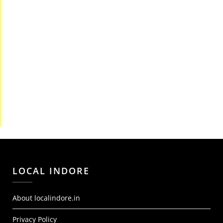
LOCAL INDORE
About localindore.in
Privacy Policy