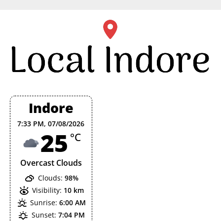
Skip
to
content
Indore
7:33 PM,
07/08/2026
25
°C
Overcast Clouds
Clouds:
98%
Visibility:
10 km
Sunrise:
6:00 AM
Sunset:
7:04 PM