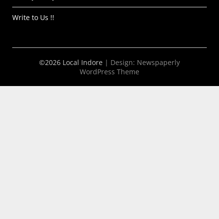
Write to Us !!
©2026 Local Indore
| Design:
Newspaperly
WordPress Theme