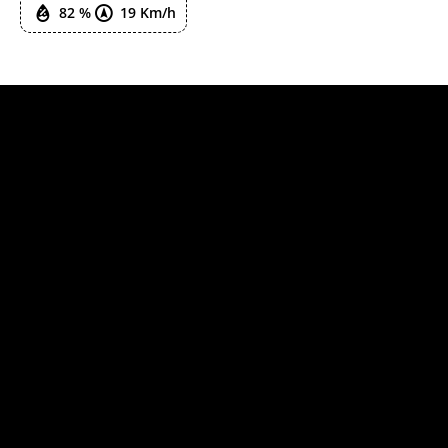
82 %
19 Km/h