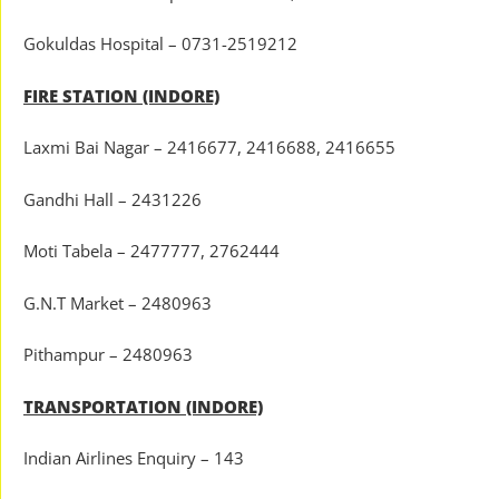
Gokuldas Hospital – 0731-2519212
FIRE STATION (INDORE)
Laxmi Bai Nagar – 2416677, 2416688, 2416655
Gandhi Hall – 2431226
Moti Tabela – 2477777, 2762444
G.N.T Market – 2480963
Pithampur – 2480963
TRANSPORTATION (INDORE)
Indian Airlines Enquiry – 143