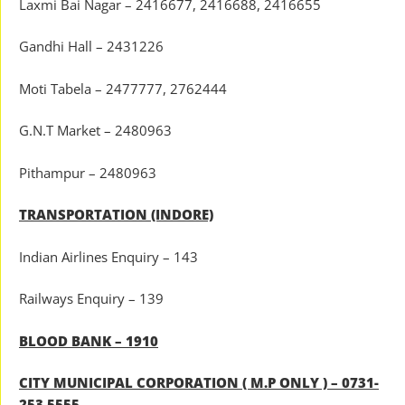
Laxmi Bai Nagar – 2416677, 2416688, 2416655
Gandhi Hall – 2431226
Moti Tabela – 2477777, 2762444
G.N.T Market – 2480963
Pithampur – 2480963
TRANSPORTATION (INDORE)
Indian Airlines Enquiry – 143
Railways Enquiry – 139
BLOOD BANK – 1910
CITY MUNICIPAL CORPORATION ( M.P ONLY ) – 0731-
253 5555