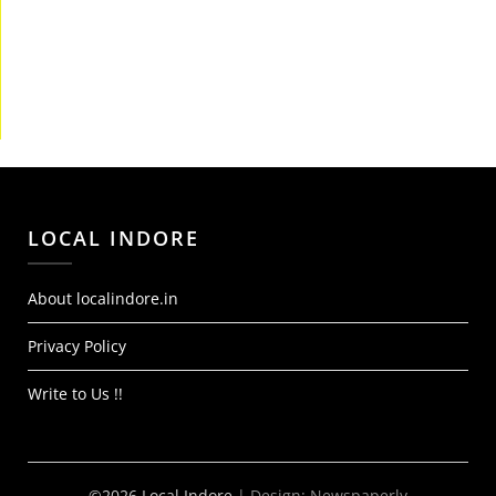
LOCAL INDORE
About localindore.in
Privacy Policy
Write to Us !!
©2026 Local Indore
| Design:
Newspaperly