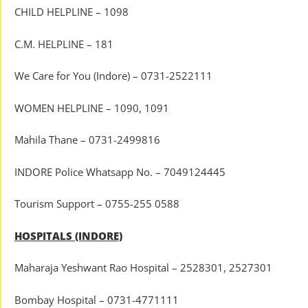
CHILD HELPLINE – 1098
C.M. HELPLINE – 181
We Care for You (Indore) – 0731-2522111
WOMEN HELPLINE – 1090, 1091
Mahila Thane – 0731-2499816
INDORE Police Whatsapp No. – 7049124445
Tourism Support – 0755-255 0588
HOSPITALS (INDORE)
Maharaja Yeshwant Rao Hospital – 2528301, 2527301
Bombay Hospital – 0731-4771111