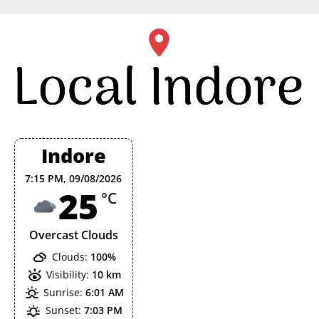
Skip
to
content
Indore
7:15 PM,
09/08/2026
25
°C
Overcast Clouds
Clouds:
100%
Visibility:
10 km
Sunrise:
6:01 AM
Sunset:
7:03 PM