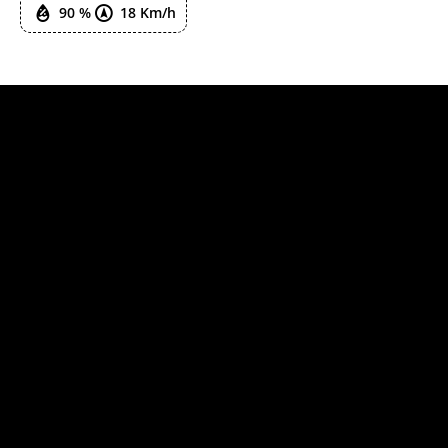
90 %
18 Km/h