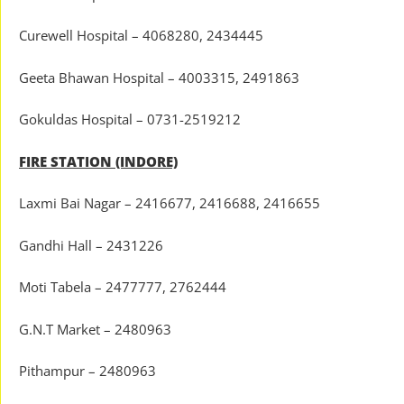
Curewell Hospital – 4068280, 2434445
Geeta Bhawan Hospital – 4003315, 2491863
Gokuldas Hospital – 0731-2519212
FIRE STATION (INDORE)
Laxmi Bai Nagar – 2416677, 2416688, 2416655
Gandhi Hall – 2431226
Moti Tabela – 2477777, 2762444
G.N.T Market – 2480963
Pithampur – 2480963