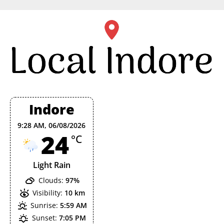
Skip
to
content
Indore
9:28 AM,
06/08/2026
24
°C
Light Rain
Clouds:
97%
Visibility:
10 km
Sunrise:
5:59 AM
Sunset:
7:05 PM