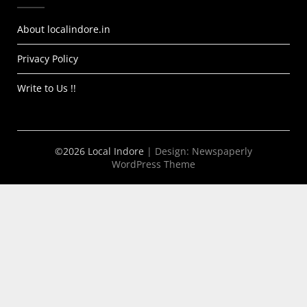
About localindore.in
Privacy Policy
Write to Us !!
©2026 Local Indore
| Design:
Newspaperly
WordPress Theme