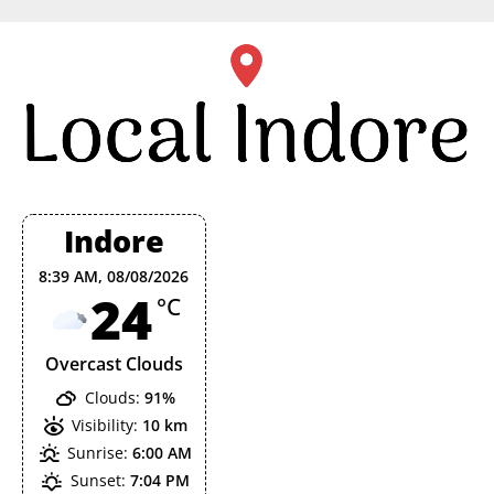
Skip
to
content
Indore
8:39 AM,
08/08/2026
24
°C
Overcast Clouds
Clouds:
91%
Visibility:
10 km
Sunrise:
6:00 AM
Sunset:
7:04 PM