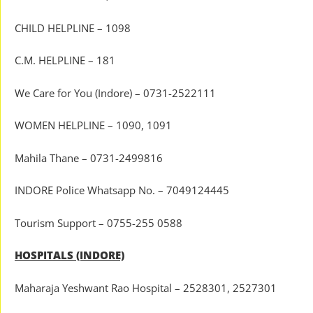
CHILD HELPLINE – 1098
C.M. HELPLINE – 181
We Care for You (Indore) – 0731-2522111
WOMEN HELPLINE – 1090, 1091
Mahila Thane – 0731-2499816
INDORE Police Whatsapp No. – 7049124445
Tourism Support – 0755-255 0588
HOSPITALS (INDORE)
Maharaja Yeshwant Rao Hospital – 2528301, 2527301