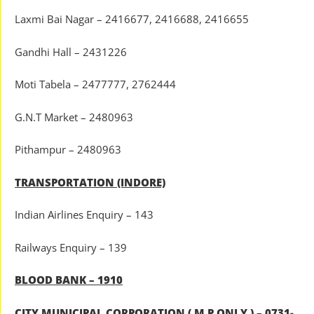
Laxmi Bai Nagar – 2416677, 2416688, 2416655
Gandhi Hall – 2431226
Moti Tabela – 2477777, 2762444
G.N.T Market – 2480963
Pithampur – 2480963
TRANSPORTATION (INDORE)
Indian Airlines Enquiry – 143
Railways Enquiry – 139
BLOOD BANK – 1910
CITY MUNICIPAL CORPORATION ( M.P ONLY ) – 0731-