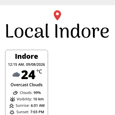
Skip
to
content
Indore
12:15 AM,
09/08/2026
24
°C
Overcast Clouds
Clouds:
99%
Visibility:
10 km
Sunrise:
6:01 AM
Sunset:
7:03 PM