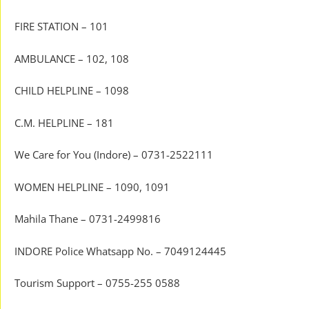
FIRE STATION – 101
AMBULANCE – 102, 108
CHILD HELPLINE – 1098
C.M. HELPLINE – 181
We Care for You (Indore) – 0731-2522111
WOMEN HELPLINE – 1090, 1091
Mahila Thane – 0731-2499816
INDORE Police Whatsapp No. – 7049124445
Tourism Support – 0755-255 0588