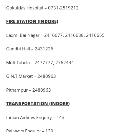
Gokuldas Hospital – 0731-2519212
FIRE STATION (INDORE)
Laxmi Bai Nagar – 2416677, 2416688, 2416655
Gandhi Hall – 2431226
Moti Tabela – 2477777, 2762444
G.N.T Market – 2480963
Pithampur – 2480963
TRANSPORTATION (INDORE)
Indian Airlines Enquiry – 143
Railways Enquiry – 139