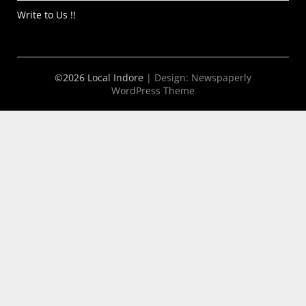
Write to Us !!
©2026 Local Indore
| Design:
Newspaperly
WordPress Theme