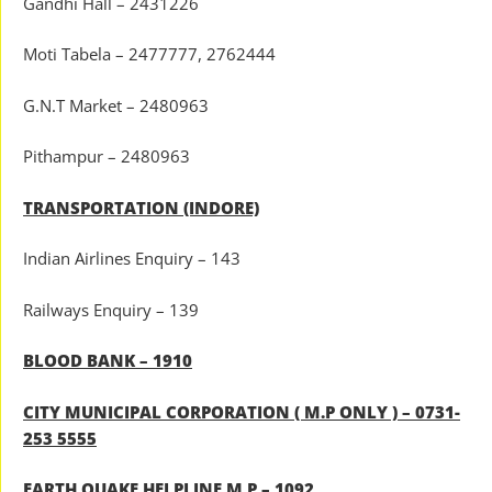
Gandhi Hall – 2431226
Moti Tabela – 2477777, 2762444
G.N.T Market – 2480963
Pithampur – 2480963
TRANSPORTATION (INDORE)
Indian Airlines Enquiry – 143
Railways Enquiry – 139
BLOOD BANK – 1910
CITY MUNICIPAL CORPORATION ( M.P ONLY ) – 0731-
253 5555
EARTH QUAKE HELPLINE M.P – 1092