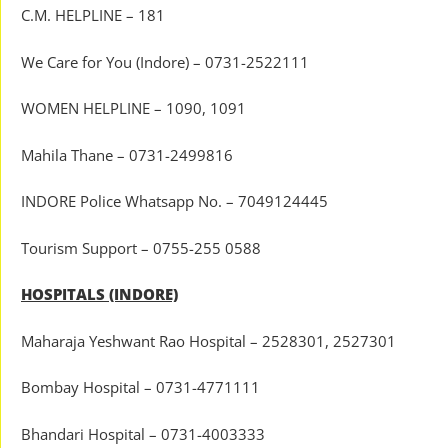
C.M. HELPLINE – 181
We Care for You (Indore) – 0731-2522111
WOMEN HELPLINE – 1090, 1091
Mahila Thane – 0731-2499816
INDORE Police Whatsapp No. – 7049124445
Tourism Support – 0755-255 0588
HOSPITALS (INDORE)
Maharaja Yeshwant Rao Hospital – 2528301, 2527301
Bombay Hospital – 0731-4771111
Bhandari Hospital – 0731-4003333