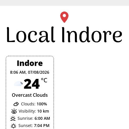
Skip
to
content
Indore
8:06 AM,
07/08/2026
24
°C
Overcast Clouds
Clouds:
100%
Visibility:
10 km
Sunrise:
6:00 AM
Sunset:
7:04 PM