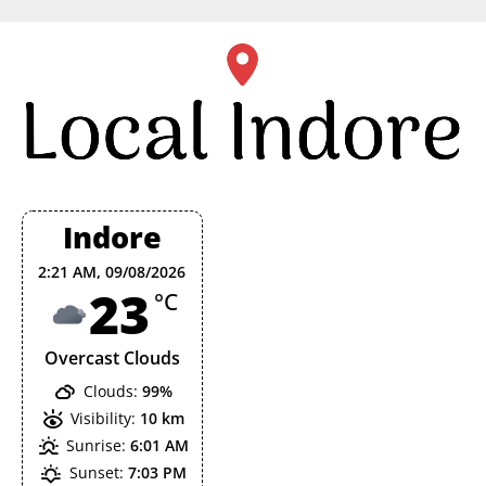
Skip
to
content
Indore
2:21 AM,
09/08/2026
23
°C
Overcast Clouds
Clouds:
99%
Visibility:
10 km
Sunrise:
6:01 AM
Sunset:
7:03 PM