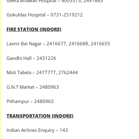
Geeta Bhawan Hospital – 4003315, 2491863
Gokuldas Hospital – 0731-2519212
FIRE STATION (INDORE)
Laxmi Bai Nagar – 2416677, 2416688, 2416655
Gandhi Hall – 2431226
Moti Tabela – 2477777, 2762444
G.N.T Market – 2480963
Pithampur – 2480963
TRANSPORTATION (INDORE)
Indian Airlines Enquiry – 143