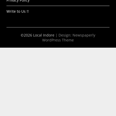
Privacy Policy
Write to Us !!
©2026 Local Indore
| Design:
Newspaperly
WordPress Theme