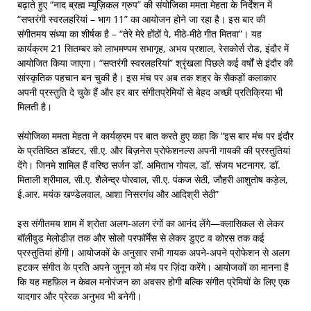
बढ़ाते हुए “नाद ब्रह्म म्यूज़िकल ग्रुप” की संयोजिका ममता मेहता के निर्देशन में
“सप्तरंगी स्वरलहरियां – भाग 11” का आयोजन होने जा रहा है। इस बार की
संगीतमय संध्या का शीर्षक है – “तेरे मेरे होंठों पे, मीठे-मीठे गीत मितवा”। यह
कार्यक्रम 21 सितम्बर को लाभमण्पम सभागृह, अभय प्रशाल, रेसकोर्स रोड, इंदौर में
आयोजित किया जाएगा। “सप्तरंगी स्वरलहरियां” श्रृंखला पिछले कई वर्षों से इंदौर की
सांस्कृतिक पहचान बन चुकी है। इस मंच पर अब तक शहर के सैकड़ों कलाकार
अपनी प्रस्तुति दे चुके हैं और हर बार संगीतप्रेमियों से बेहद अच्छी प्रतिक्रिया भी
मिलती है।
संयोजिका ममता मेहता ने कार्यक्रम पर बात करते हुए कहा कि “इस बार मंच पर इंदौर
के प्रतिष्ठित डॉक्टर, सी.ए. और बिज़नेस प्रोफेशनल्स अपनी गायकी की प्रस्तुतियां
देंगे। जिनमे शामिल हैं वरिष्ठ सर्जन डॉ. अमिताभ गोयल, डॉ. संजय भटनागर, डॉ.
मिताली श्रीमाल, सी.ए. शैलेन्द्र पोरवाल, सी.ए. पंकज सेठी, जौहरी आशुतोष कड़ेल,
ई.आर. मयंक खण्डेलवाल, आशा निसरगंध और आदिश्री सेठी”
इस संगीतमय शाम में श्रोता अलग-अलग रंगों का आनंद लेंगे—क्लासिकल से लेकर
बॉलीवुड मेलोडीज़ तक और सोलो परफॉर्मेंस से लेकर डुएट व कोरस तक कई
प्रस्तुतियां होंगी। आयोजकों के अनुसार सभी गायक अपने-अपने प्रोफेशन से अलग
हटकर संगीत के प्रति अपने जुनून को मंच पर ज़िंदा करेंगे। आयोजकों का मानना है
कि यह महफ़िल न केवल मनोरंजन का अवसर होगी बल्कि संगीत प्रेमियों के लिए एक
यादगार और प्रेरक अनुभव भी बनेगी।