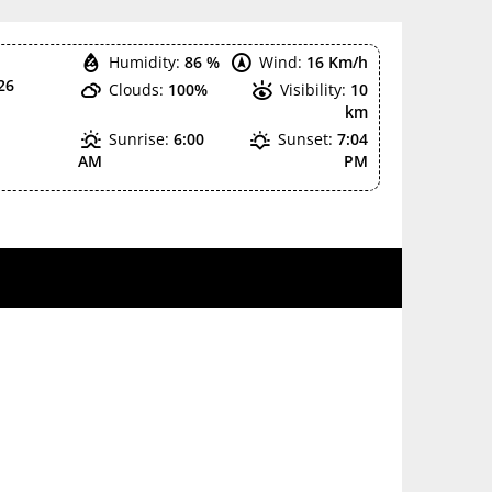
Humidity:
86 %
Wind:
16 Km/h
26
Clouds:
100%
Visibility:
10
km
Sunrise:
6:00
Sunset:
7:04
AM
PM