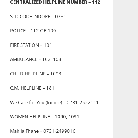
CENTRALIZED HELPLINE NUMBER – 112
STD CODE INDORE – 0731
POLICE – 112 OR 100
FIRE STATION – 101
AMBULANCE – 102, 108
CHILD HELPLINE – 1098
C.M. HELPLINE – 181
We Care for You (Indore) – 0731-2522111
WOMEN HELPLINE – 1090, 1091
Mahila Thane – 0731-2499816