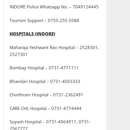
INDORE Police Whatsapp No. – 7049124445
Tourism Support – 0755-255 0588
HOSPITALS (INDORE)
Maharaja Yeshwant Rao Hospital – 2528301,
2527301
Bombay Hospital – 0731-4771111
Bhandari Hospital – 0731-4003333
Choithram Hospital – 0731-2362491
CARE CHL Hospital – 0731-4774444
Suyash Hospital – 0731-4064911, 0731-
2567777