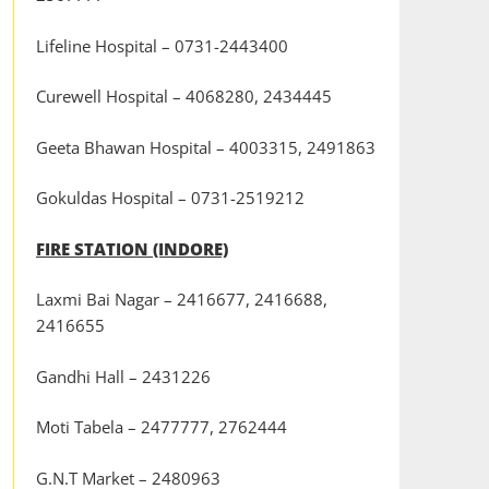
Lifeline Hospital – 0731-2443400
Curewell Hospital – 4068280, 2434445
Geeta Bhawan Hospital – 4003315, 2491863
Gokuldas Hospital – 0731-2519212
FIRE STATION (INDORE)
Laxmi Bai Nagar – 2416677, 2416688,
2416655
Gandhi Hall – 2431226
Moti Tabela – 2477777, 2762444
G.N.T Market – 2480963