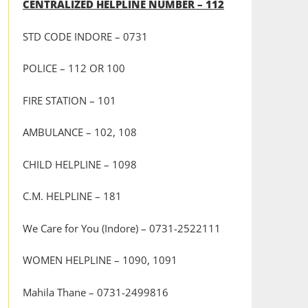
CENTRALIZED HELPLINE NUMBER – 112
STD CODE INDORE – 0731
POLICE – 112 OR 100
FIRE STATION – 101
AMBULANCE – 102, 108
CHILD HELPLINE – 1098
C.M. HELPLINE – 181
We Care for You (Indore) – 0731-2522111
WOMEN HELPLINE – 1090, 1091
Mahila Thane – 0731-2499816