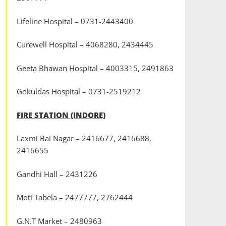
Lifeline Hospital – 0731-2443400
Curewell Hospital – 4068280, 2434445
Geeta Bhawan Hospital – 4003315, 2491863
Gokuldas Hospital – 0731-2519212
FIRE STATION (INDORE)
Laxmi Bai Nagar – 2416677, 2416688,
2416655
Gandhi Hall – 2431226
Moti Tabela – 2477777, 2762444
G.N.T Market – 2480963