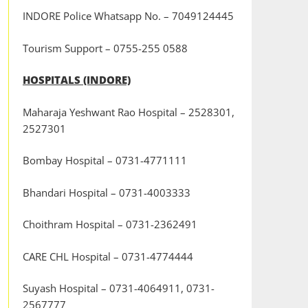
INDORE Police Whatsapp No. – 7049124445
Tourism Support – 0755-255 0588
HOSPITALS (INDORE)
Maharaja Yeshwant Rao Hospital – 2528301,
2527301
Bombay Hospital – 0731-4771111
Bhandari Hospital – 0731-4003333
Choithram Hospital – 0731-2362491
CARE CHL Hospital – 0731-4774444
Suyash Hospital – 0731-4064911, 0731-
2567777