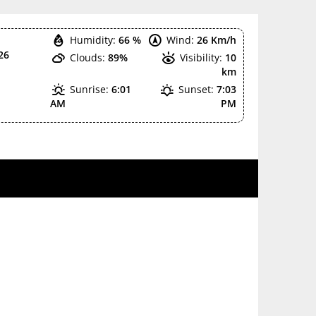
Humidity:
66 %
Wind:
26 Km/h
26
Clouds:
89%
Visibility:
10
km
Sunrise:
6:01
Sunset:
7:03
AM
PM