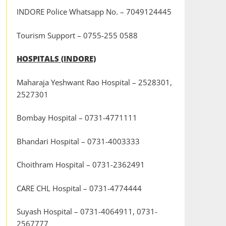
INDORE Police Whatsapp No. – 7049124445
Tourism Support – 0755-255 0588
HOSPITALS (INDORE)
Maharaja Yeshwant Rao Hospital – 2528301,
2527301
Bombay Hospital – 0731-4771111
Bhandari Hospital – 0731-4003333
Choithram Hospital – 0731-2362491
CARE CHL Hospital – 0731-4774444
Suyash Hospital – 0731-4064911, 0731-
2567777