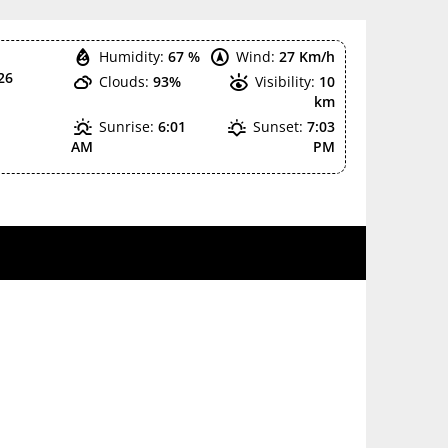
Humidity:
67 %
Wind:
27 Km/h
26
Clouds:
93%
Visibility:
10
km
Sunrise:
6:01
Sunset:
7:03
AM
PM