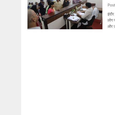
Pos
इंदौर
लोग प
और उ