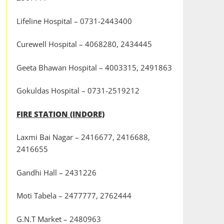
Lifeline Hospital – 0731-2443400
Curewell Hospital – 4068280, 2434445
Geeta Bhawan Hospital – 4003315, 2491863
Gokuldas Hospital – 0731-2519212
FIRE STATION (INDORE)
Laxmi Bai Nagar – 2416677, 2416688,
2416655
Gandhi Hall – 2431226
Moti Tabela – 2477777, 2762444
G.N.T Market – 2480963