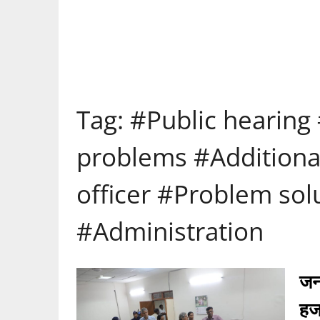
Tag:
#Public hearing 
problems #Additiona
officer #Problem solu
#Administration
जन
हज