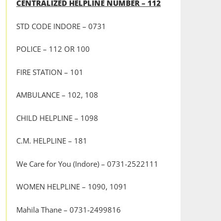
CENTRALIZED HELPLINE NUMBER – 112
STD CODE INDORE – 0731
POLICE – 112 OR 100
FIRE STATION – 101
AMBULANCE – 102, 108
CHILD HELPLINE – 1098
C.M. HELPLINE – 181
We Care for You (Indore) – 0731-2522111
WOMEN HELPLINE – 1090, 1091
Mahila Thane – 0731-2499816