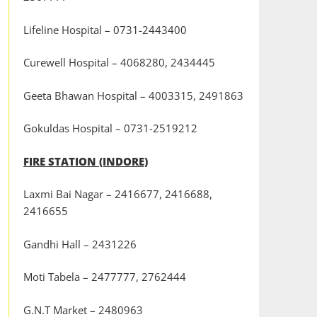
Lifeline Hospital – 0731-2443400
Curewell Hospital – 4068280, 2434445
Geeta Bhawan Hospital – 4003315, 2491863
Gokuldas Hospital – 0731-2519212
FIRE STATION (INDORE)
Laxmi Bai Nagar – 2416677, 2416688,
2416655
Gandhi Hall – 2431226
Moti Tabela – 2477777, 2762444
G.N.T Market – 2480963