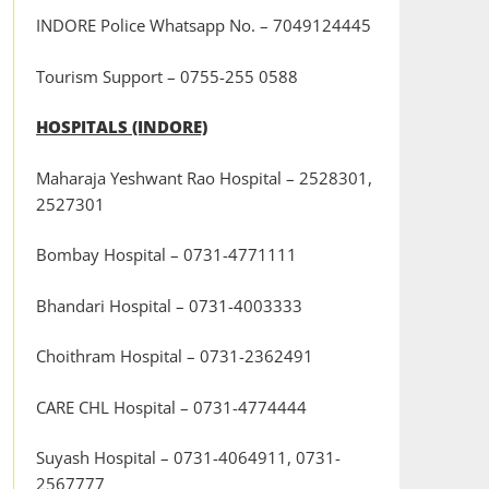
INDORE Police Whatsapp No. – 7049124445
Tourism Support – 0755-255 0588
HOSPITALS (INDORE)
Maharaja Yeshwant Rao Hospital – 2528301,
2527301
Bombay Hospital – 0731-4771111
Bhandari Hospital – 0731-4003333
Choithram Hospital – 0731-2362491
CARE CHL Hospital – 0731-4774444
Suyash Hospital – 0731-4064911, 0731-
2567777