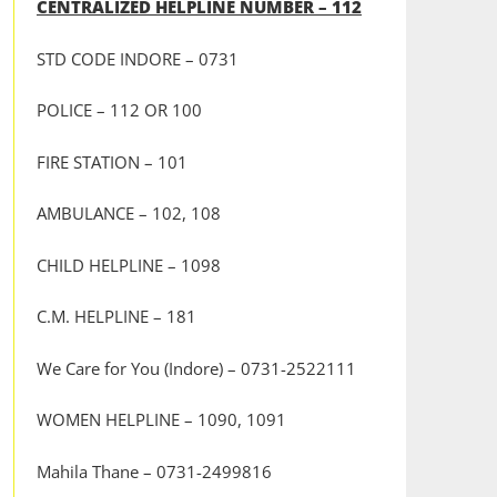
CENTRALIZED HELPLINE NUMBER – 112
STD CODE INDORE – 0731
POLICE – 112 OR 100
FIRE STATION – 101
AMBULANCE – 102, 108
CHILD HELPLINE – 1098
C.M. HELPLINE – 181
We Care for You (Indore) – 0731-2522111
WOMEN HELPLINE – 1090, 1091
Mahila Thane – 0731-2499816