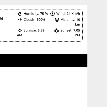
Humidity:
75 %
Wind:
24 Km/h
26
Clouds:
100%
Visibility:
10
km
Sunrise:
5:59
Sunset:
7:05
AM
PM