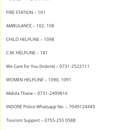
FIRE STATION – 101
AMBULANCE – 102, 108
CHILD HELPLINE – 1098
C.M. HELPLINE – 181
We Care for You (Indore) – 0731-2522111
WOMEN HELPLINE – 1090, 1091
Mahila Thane – 0731-2499816
INDORE Police Whatsapp No. – 7049124445
Tourism Support – 0755-255 0588