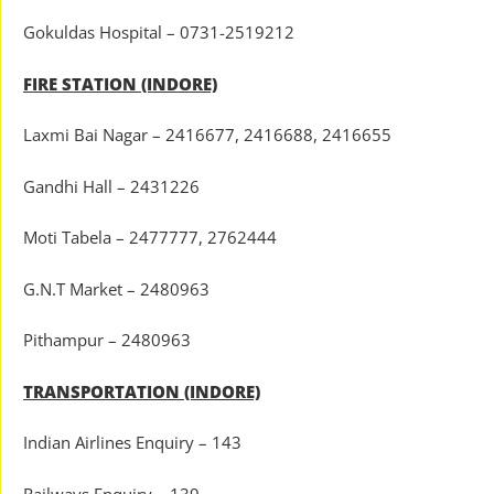
Gokuldas Hospital – 0731-2519212
FIRE STATION (INDORE)
Laxmi Bai Nagar – 2416677, 2416688, 2416655
Gandhi Hall – 2431226
Moti Tabela – 2477777, 2762444
G.N.T Market – 2480963
Pithampur – 2480963
TRANSPORTATION (INDORE)
Indian Airlines Enquiry – 143
Railways Enquiry – 139