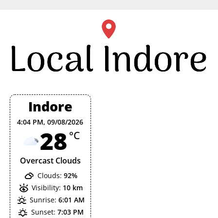
Skip
to
content
Indore
4:04 PM,
09/08/2026
28
°C
Overcast Clouds
Clouds:
92%
Visibility:
10 km
Sunrise:
6:01 AM
Sunset:
7:03 PM