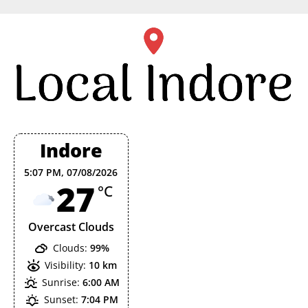
Skip
to
content
Indore
5:07 PM,
07/08/2026
27
°C
Overcast Clouds
Clouds:
99%
Visibility:
10 km
Sunrise:
6:00 AM
Sunset:
7:04 PM