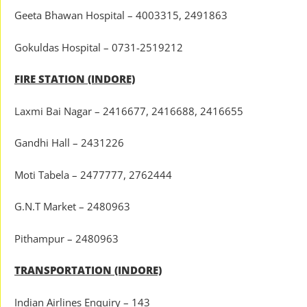
Geeta Bhawan Hospital – 4003315, 2491863
Gokuldas Hospital – 0731-2519212
FIRE STATION (INDORE)
Laxmi Bai Nagar – 2416677, 2416688, 2416655
Gandhi Hall – 2431226
Moti Tabela – 2477777, 2762444
G.N.T Market – 2480963
Pithampur – 2480963
TRANSPORTATION (INDORE)
Indian Airlines Enquiry – 143