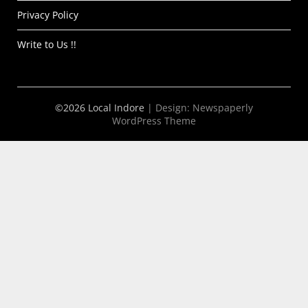
Privacy Policy
Write to Us !!
©2026 Local Indore
| Design:
Newspaperly
WordPress Theme