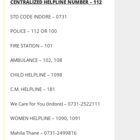
CENTRALIZED HELPLINE NUMBER – 112
STD CODE INDORE – 0731
POLICE – 112 OR 100
FIRE STATION – 101
AMBULANCE – 102, 108
CHILD HELPLINE – 1098
C.M. HELPLINE – 181
We Care for You (Indore) – 0731-2522111
WOMEN HELPLINE – 1090, 1091
Mahila Thane – 0731-2499816