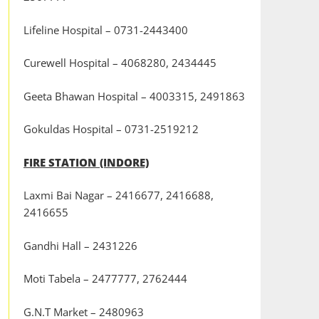
Lifeline Hospital – 0731-2443400
Curewell Hospital – 4068280, 2434445
Geeta Bhawan Hospital – 4003315, 2491863
Gokuldas Hospital – 0731-2519212
FIRE STATION (INDORE)
Laxmi Bai Nagar – 2416677, 2416688,
2416655
Gandhi Hall – 2431226
Moti Tabela – 2477777, 2762444
G.N.T Market – 2480963