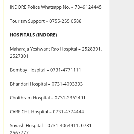
INDORE Police Whatsapp No. – 7049124445
Tourism Support – 0755-255 0588
HOSPITALS (INDORE)
Maharaja Yeshwant Rao Hospital – 2528301,
2527301
Bombay Hospital – 0731-4771111
Bhandari Hospital – 0731-4003333
Choithram Hospital – 0731-2362491
CARE CHL Hospital – 0731-4774444
Suyash Hospital – 0731-4064911, 0731-
2567777