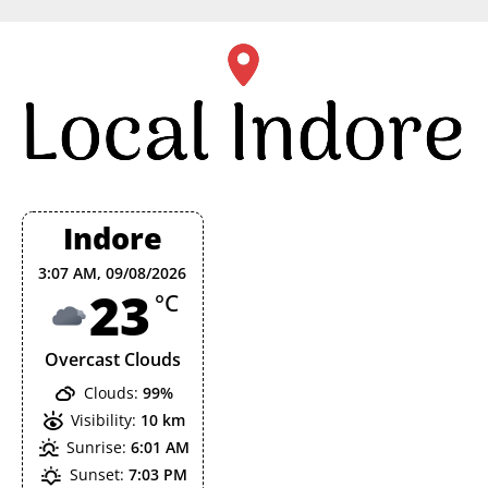
Skip
to
content
Indore
3:07 AM,
09/08/2026
23
°C
Overcast Clouds
Clouds:
99%
Visibility:
10 km
Sunrise:
6:01 AM
Sunset:
7:03 PM