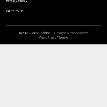
Privacy Policy
Write to Us !!
©2026 Local Indore
| Design:
Newspaperly
WordPress Theme