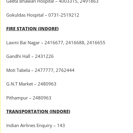
Geeta Bhawan Hospital – 4003315, 2491863
Gokuldas Hospital – 0731-2519212
FIRE STATION (INDORE)
Laxmi Bai Nagar – 2416677, 2416688, 2416655
Gandhi Hall – 2431226
Moti Tabela – 2477777, 2762444
G.N.T Market – 2480963
Pithampur – 2480963
TRANSPORTATION (INDORE)
Indian Airlines Enquiry – 143