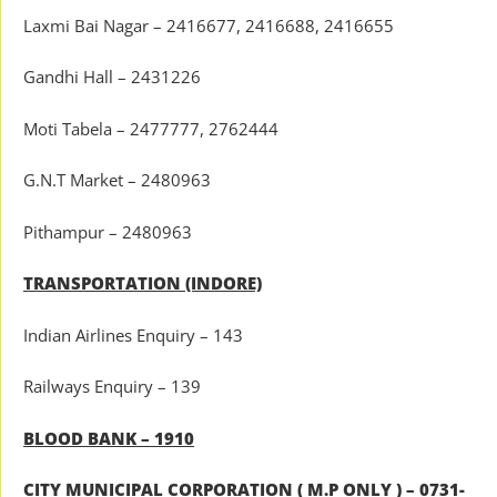
Laxmi Bai Nagar – 2416677, 2416688, 2416655
Gandhi Hall – 2431226
Moti Tabela – 2477777, 2762444
G.N.T Market – 2480963
Pithampur – 2480963
TRANSPORTATION (INDORE)
Indian Airlines Enquiry – 143
Railways Enquiry – 139
BLOOD BANK – 1910
CITY MUNICIPAL CORPORATION ( M.P ONLY ) – 0731-