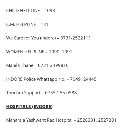
CHILD HELPLINE – 1098
C.M. HELPLINE – 181
We Care for You (Indore) – 0731-2522111
WOMEN HELPLINE – 1090, 1091
Mahila Thane – 0731-2499816
INDORE Police Whatsapp No. – 7049124445
Tourism Support – 0755-255 0588
HOSPITALS (INDORE)
Maharaja Yeshwant Rao Hospital – 2528301, 2527301