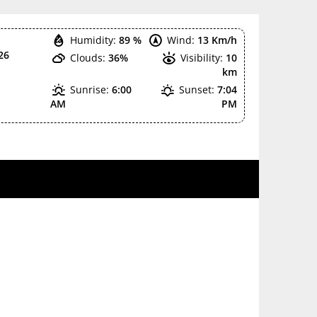
Humidity:
89 %
Wind:
13 Km/h
26
Clouds:
36%
Visibility:
10
km
Sunrise:
6:00
Sunset:
7:04
AM
PM