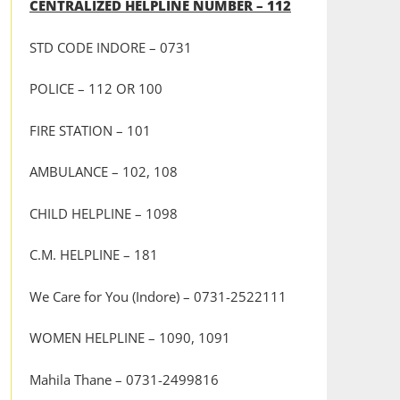
CENTRALIZED HELPLINE NUMBER – 112
STD CODE INDORE – 0731
POLICE – 112 OR 100
FIRE STATION – 101
AMBULANCE – 102, 108
CHILD HELPLINE – 1098
C.M. HELPLINE – 181
We Care for You (Indore) – 0731-2522111
WOMEN HELPLINE – 1090, 1091
Mahila Thane – 0731-2499816