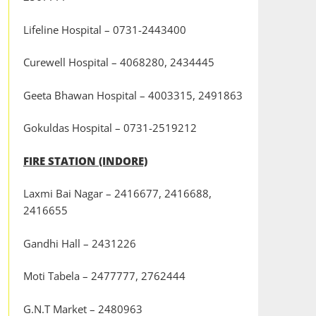
Lifeline Hospital – 0731-2443400
Curewell Hospital – 4068280, 2434445
Geeta Bhawan Hospital – 4003315, 2491863
Gokuldas Hospital – 0731-2519212
FIRE STATION (INDORE)
Laxmi Bai Nagar – 2416677, 2416688,
2416655
Gandhi Hall – 2431226
Moti Tabela – 2477777, 2762444
G.N.T Market – 2480963