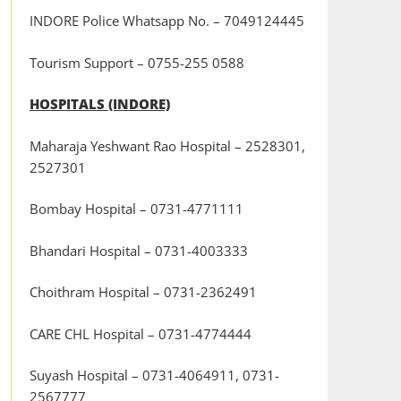
INDORE Police Whatsapp No. – 7049124445
Tourism Support – 0755-255 0588
HOSPITALS (INDORE)
Maharaja Yeshwant Rao Hospital – 2528301,
2527301
Bombay Hospital – 0731-4771111
Bhandari Hospital – 0731-4003333
Choithram Hospital – 0731-2362491
CARE CHL Hospital – 0731-4774444
Suyash Hospital – 0731-4064911, 0731-
2567777