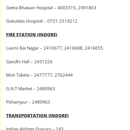
Geeta Bhawan Hospital – 4003315, 2491863
Gokuldas Hospital – 0731-2519212
FIRE STATION (INDORE)
Laxmi Bai Nagar – 2416677, 2416688, 2416655
Gandhi Hall – 2431226
Moti Tabela – 2477777, 2762444
G.N.T Market – 2480963
Pithampur – 2480963
TRANSPORTATION (INDORE)
Indian Airlines Enquiry – 143