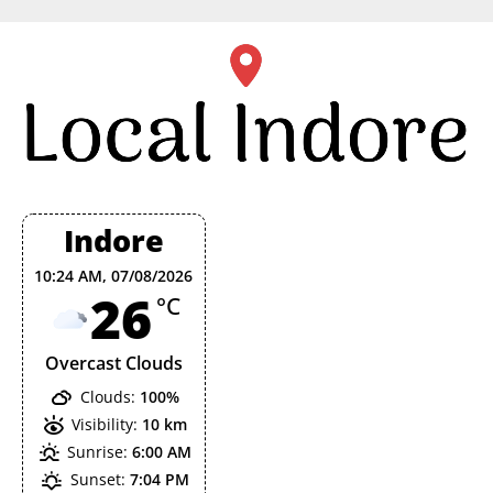
Skip
to
content
Indore
10:24 AM,
07/08/2026
26
°C
Overcast Clouds
Clouds:
100%
Visibility:
10 km
Sunrise:
6:00 AM
Sunset:
7:04 PM