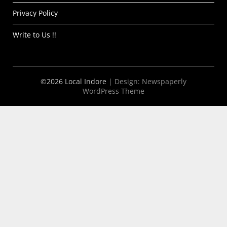
Privacy Policy
Write to Us !!
©2026 Local Indore
| Design:
Newspaperly
WordPress Theme